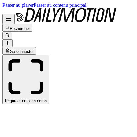
Passer au player
Passer au contenu principal
Rechercher
Se connecter
Regarder en plein écran