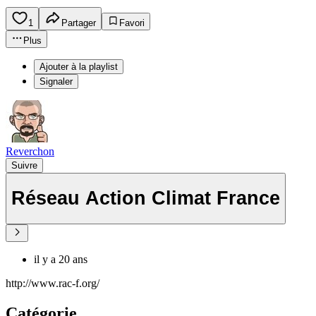
1
Partager
Favori
Plus
Ajouter à la playlist
Signaler
Reverchon
Suivre
Réseau Action Climat France
il y a 20 ans
http://www.rac-f.org/
Catégorie