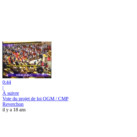
0:44
|
À suivre
Vote du projet de loi OGM / CMP
Reverchon
il y a 18 ans