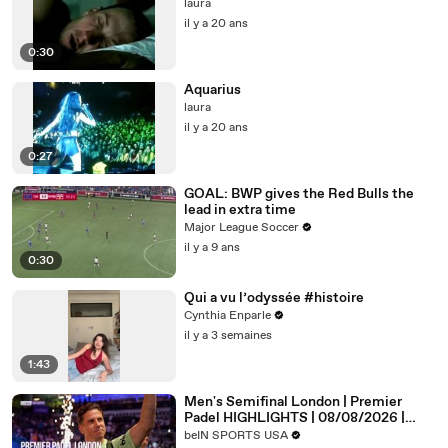
laura
il y a 20 ans
0:30
Aquarius
laura
il y a 20 ans
0:27
GOAL: BWP gives the Red Bulls the
lead in extra time
Major League Soccer
il y a 9 ans
0:30
Qui a vu l’odyssée #histoire
Cynthia Enparle
il y a 3 semaines
1:43
Men's Semifinal London | Premier
Padel HIGHLIGHTS | 08/08/2026 |
beIN SPORTS USA
beIN SPORTS USA