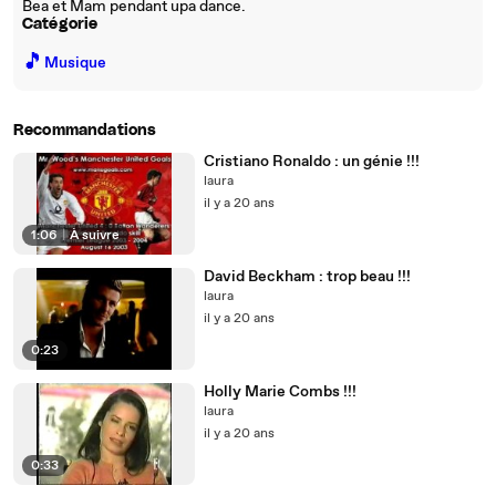
Bea et Mam pendant upa dance.
Catégorie
🎵
Musique
Recommandations
Cristiano Ronaldo : un génie !!!
laura
il y a 20 ans
1:06
|
À suivre
David Beckham : trop beau !!!
laura
il y a 20 ans
0:23
Holly Marie Combs !!!
laura
il y a 20 ans
0:33