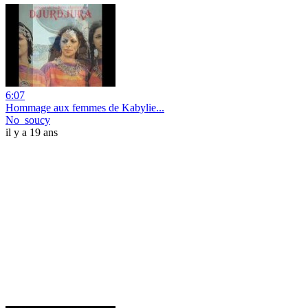
6:07
Hommage aux femmes de Kabylie...
No_soucy
il y a 19 ans