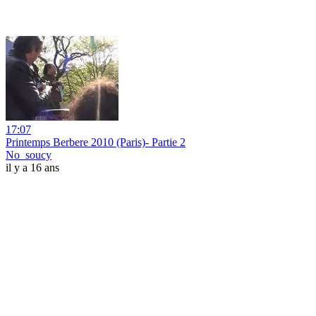
17:07
Printemps Berbere 2010 (Paris)- Partie 2
No_soucy
il y a 16 ans