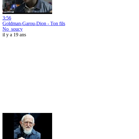
3:56
Goldman-Garou-Dion - Ton fils
No_soucy
il y a 19 ans