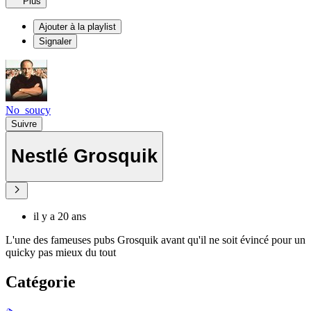
Plus
Ajouter à la playlist
Signaler
No_soucy
Suivre
Nestlé Grosquik
il y a 20 ans
L'une des fameuses pubs Grosquik avant qu'il ne soit évincé pour un
quicky pas mieux du tout
Catégorie