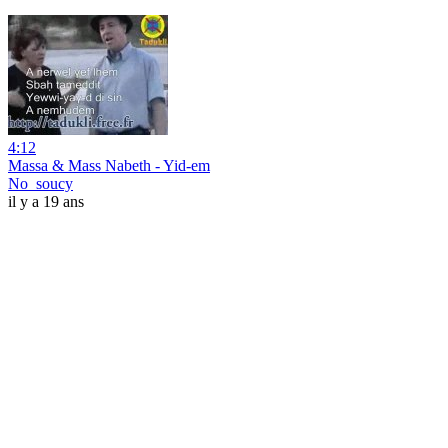
4:12
Massa & Mass Nabeth - Yid-em
No_soucy
il y a 19 ans