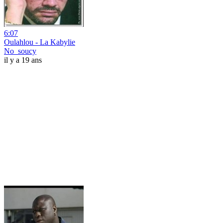
6:07
Oulahlou - La Kabylie
No_soucy
il y a 19 ans