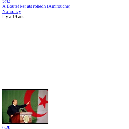
5:43
A Boutef ker ats rohedh (Amirouche)
No_soucy
il y a 19 ans
6:20