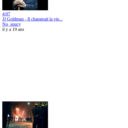
4:07
JJ Goldman - Il changeait la vie...
No_soucy
il y a 19 ans