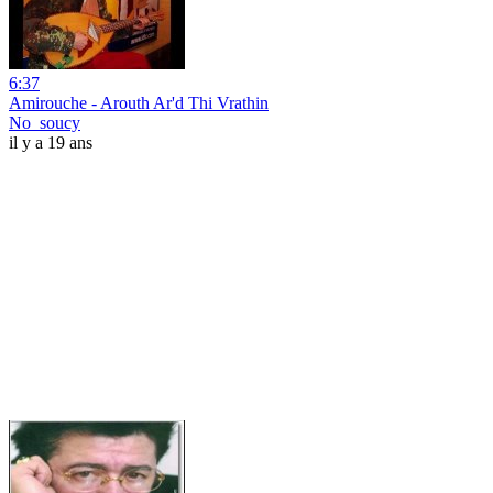
6:37
Amirouche - Arouth Ar'd Thi Vrathin
No_soucy
il y a 19 ans