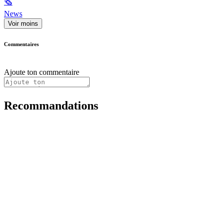
🗞
News
Voir moins
Commentaires
Ajoute ton commentaire
Recommandations