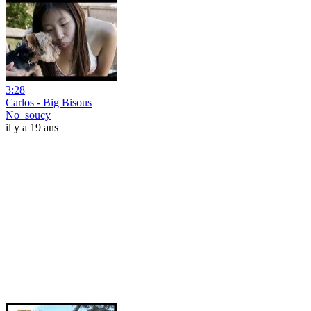
3:28
Carlos - Big Bisous
No_soucy
il y a 19 ans