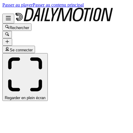
Passer au player
Passer au contenu principal
Rechercher
Se connecter
Regarder en plein écran