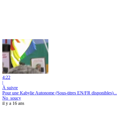
4:22
|
À suivre
Pour une Kabylie Autonome (Sous-titres EN/FR disponibles)...
No_soucy
il y a 16 ans