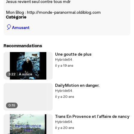
Jesus revient seul contre tous mdr
Mon Blog : http://monde-paranormal.oldiblog.com
Catégorie
🎈
Amusant
Recommandations
Une goutte de plus
Hybride54
il y a 19 ans
3:22
|
À suivre
DailyMotion en danger.
Hybride54
il y a 20 ans
0:15
Trans En Provence et l'affaire de nancy
Hybride54
il y a 20 ans