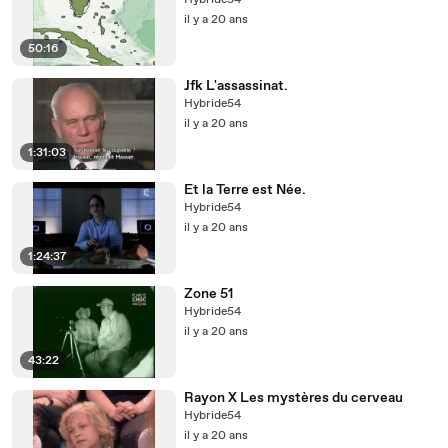
Hybride54
il y a 20 ans
50:16
Jfk L'assassinat.
Hybride54
il y a 20 ans
1:31:03
Et la Terre est Née.
Hybride54
il y a 20 ans
1:24:37
Zone 51
Hybride54
il y a 20 ans
43:22
Rayon X Les mystères du cerveau
Hybride54
il y a 20 ans