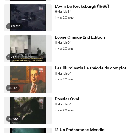
L'ovni De Kecksburgh (1965)
Hybride54
il y a 20 ans
1:26:27
Loose Change 2nd Edition
Hybride54
il y a 20 ans
1:21:58
Les illuminatis La théorie du complot
Hybride54
il y a 20 ans
39:17
Dossier Ovni
Hybride54
il y a 20 ans
39:02
12.Un Phénomène Mondial