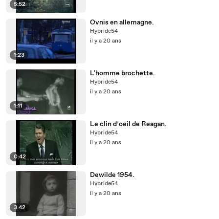
5:52
Ovnis en allemagne.
Hybride54
il y a 20 ans
1:23
L'homme brochette.
Hybride54
il y a 20 ans
1:11
Le clin d’oeil de Reagan.
Hybride54
il y a 20 ans
0:42
Dewilde 1954.
Hybride54
il y a 20 ans
3:42