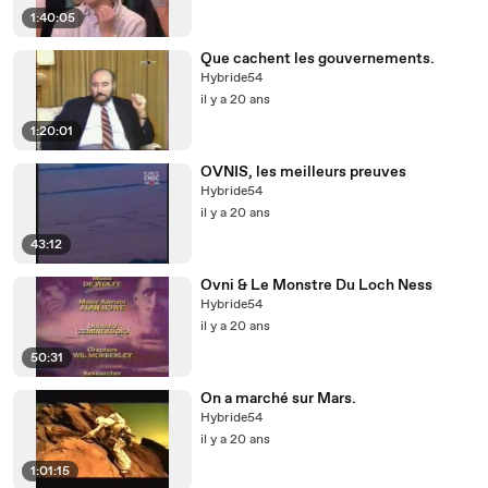
1:40:05
Que cachent les gouvernements.
Hybride54
il y a 20 ans
1:20:01
OVNIS, les meilleurs preuves
Hybride54
il y a 20 ans
43:12
Ovni & Le Monstre Du Loch Ness
Hybride54
il y a 20 ans
50:31
On a marché sur Mars.
Hybride54
il y a 20 ans
1:01:15