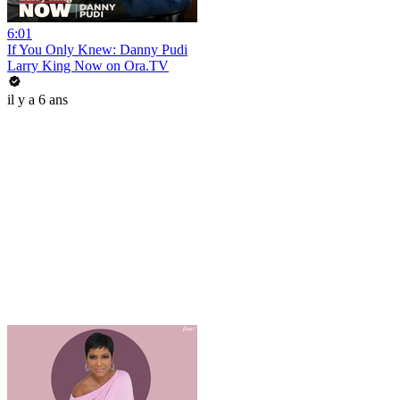
6:01
If You Only Knew: Danny Pudi
Larry King Now on Ora.TV
il y a 6 ans