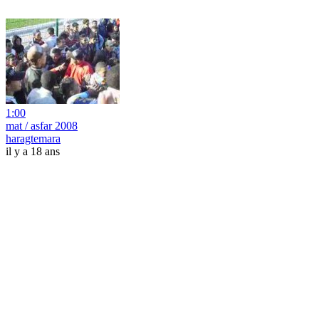
1:00
mat / asfar 2008
haragtemara
il y a 18 ans