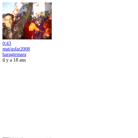
0:43
mat/asfar2008
haragtemara
il y a 18 ans