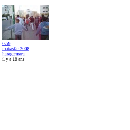
0:59
mat/asfar 2008
haragtemara
il y a 18 ans