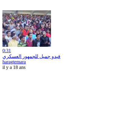
0:31
فيدو جميل للجمهور العسكري
haragtemara
il y a 18 ans