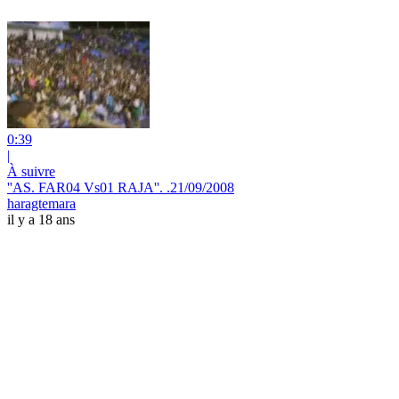
0:39
|
À suivre
''AS. FAR04 Vs01 RAJA''. .21/09/2008
haragtemara
il y a 18 ans