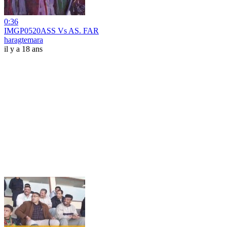
0:36
IMGP0520ASS Vs AS. FAR
haragtemara
il y a 18 ans