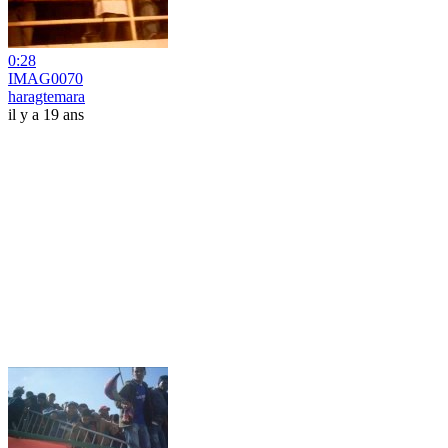
0:28
IMAG0070
haragtemara
il y a 19 ans