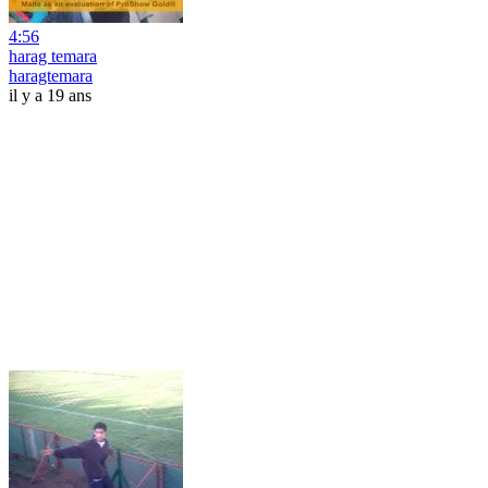
4:56
harag temara
haragtemara
il y a 19 ans