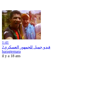
1:41
فيدو جميل للجمهور العسكري2
haragtemara
il y a 18 ans