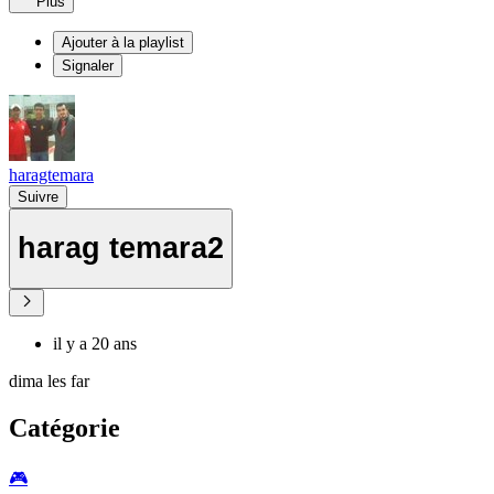
Plus
Ajouter à la playlist
Signaler
haragtemara
Suivre
harag temara2
il y a 20 ans
dima les far
Catégorie
🎮️