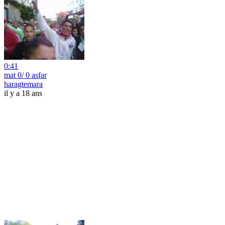
0:41
mat 0/ 0 asfar
haragtemara
il y a 18 ans