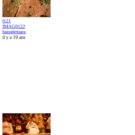
0:21
IMAG0122
haragtemara
il y a 19 ans