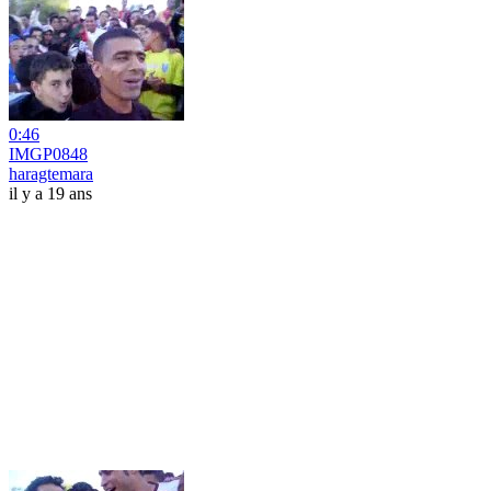
0:46
IMGP0848
haragtemara
il y a 19 ans