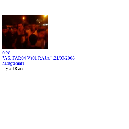
0:28
''AS. FAR04 Vs01 RAJA'' .21/09/2008
haragtemara
il y a 18 ans