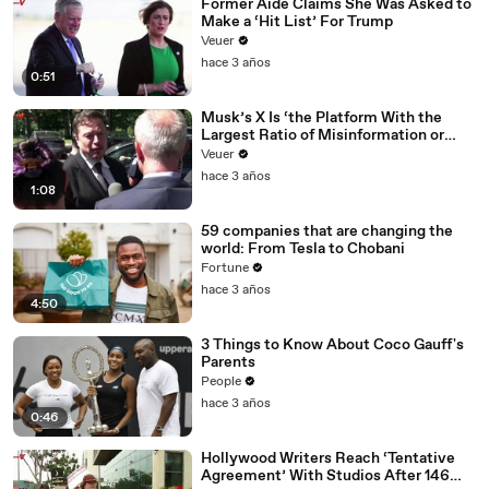
Former Aide Claims She Was Asked to
Make a ‘Hit List’ For Trump
Veuer
hace 3 años
0:51
Musk’s X Is ‘the Platform With the
Largest Ratio of Misinformation or
Disinformation’ Amongst All Social
Veuer
Media Platforms
hace 3 años
1:08
59 companies that are changing the
world: From Tesla to Chobani
Fortune
hace 3 años
4:50
3 Things to Know About Coco Gauff's
Parents
People
hace 3 años
0:46
Hollywood Writers Reach ‘Tentative
Agreement’ With Studios After 146