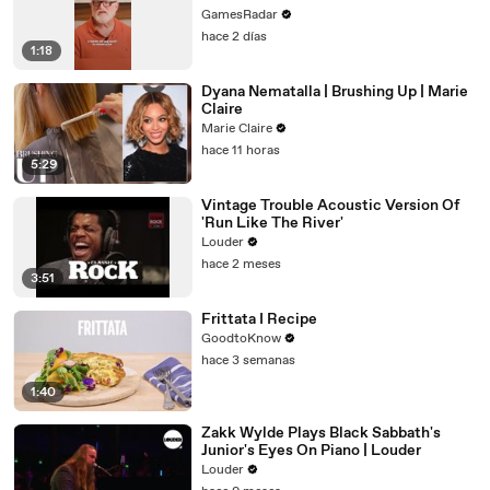
GamesRadar
hace 2 días
1:18
Dyana Nematalla | Brushing Up | Marie
Claire
Marie Claire
hace 11 horas
5:29
Vintage Trouble Acoustic Version Of
'Run Like The River'
Louder
hace 2 meses
3:51
Frittata I Recipe
GoodtoKnow
hace 3 semanas
1:40
Zakk Wylde Plays Black Sabbath's
Junior's Eyes On Piano | Louder
Louder