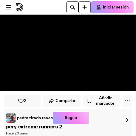
Saltar al reproductor
Saltar al contenido principal
Iniciar sesión
Añadir
2
Compartir
marcador
Seguir
pedro tirado reyes
pery extreme runners 2
hace 20 años