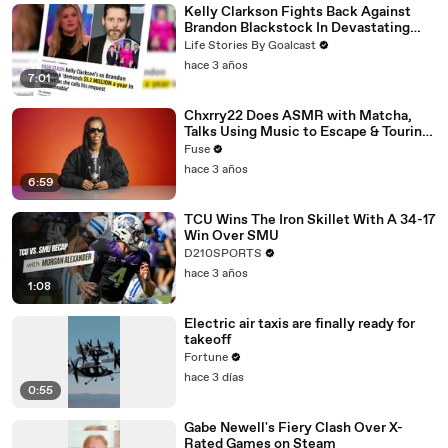
Kelly Clarkson Fights Back Against
Brandon Blackstock In Devastating
Divorce Battle
Life Stories By Goalcast
hace 3 años
7:01
Chxrry22 Does ASMR with Matcha,
Talks Using Music to Escape & Touring
with The Weeknd
Fuse
hace 3 años
6:59
TCU Wins The Iron Skillet With A 34-17
Win Over SMU
D210SPORTS
hace 3 años
1:08
Electric air taxis are finally ready for
takeoff
Fortune
hace 3 días
0:55
Gabe Newell's Fiery Clash Over X-
Rated Games on Steam