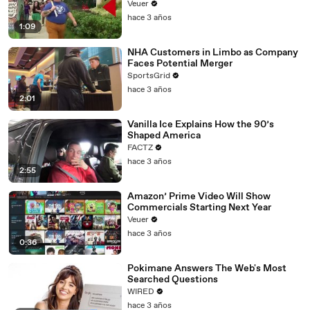
Day Strike
Veuer
hace 3 años
1:09
NHA Customers in Limbo as Company
Faces Potential Merger
SportsGrid
hace 3 años
2:01
Vanilla Ice Explains How the 90’s
Shaped America
FACTZ
hace 3 años
2:55
Amazon’ Prime Video Will Show
Commercials Starting Next Year
Veuer
hace 3 años
0:36
Pokimane Answers The Web's Most
Searched Questions
WIRED
hace 3 años