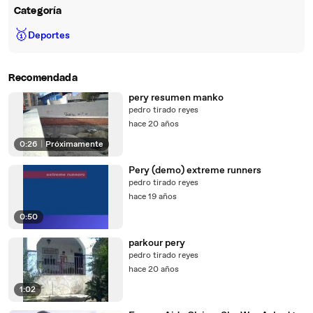
Categoría
🥇
Deportes
Recomendada
pery resumen manko
pedro tirado reyes
hace 20 años
0:26
|
Próximamente
Pery (demo) extreme runners
pedro tirado reyes
hace 19 años
0:50
parkour pery
pedro tirado reyes
hace 20 años
1:02