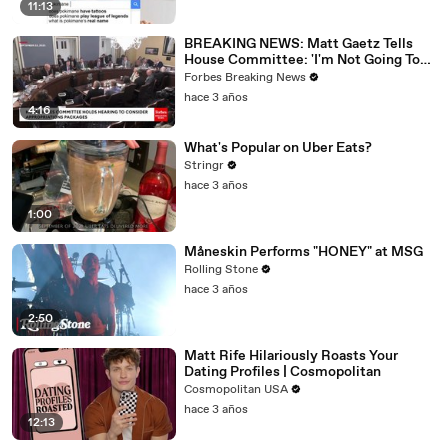
11:13
BREAKING NEWS: Matt Gaetz Tells
House Committee: 'I'm Not Going To
Vote For A Continuing Resolution'
Forbes Breaking News
hace 3 años
4:16
What's Popular on Uber Eats?
Stringr
hace 3 años
1:00
Måneskin Performs "HONEY" at MSG
Rolling Stone
hace 3 años
2:50
Matt Rife Hilariously Roasts Your
Dating Profiles | Cosmopolitan
Cosmopolitan USA
hace 3 años
12:13