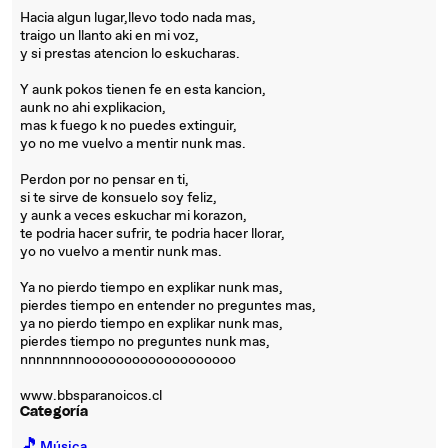
Hacia algun lugar,llevo todo nada mas,
traigo un llanto aki en mi voz,
y si prestas atencion lo eskucharas.
Y aunk pokos tienen fe en esta kancion,
aunk no ahi explikacion,
mas k fuego k no puedes extinguir,
yo no me vuelvo a mentir nunk mas.
Perdon por no pensar en ti,
si te sirve de konsuelo soy feliz,
y aunk a veces eskuchar mi korazon,
te podria hacer sufrir, te podria hacer llorar,
yo no vuelvo a mentir nunk mas.
Ya no pierdo tiempo en explikar nunk mas,
pierdes tiempo en entender no preguntes mas,
ya no pierdo tiempo en explikar nunk mas,
pierdes tiempo no preguntes nunk mas,
nnnnnnnnooooooooooooooooooo
www.bbsparanoicos.cl
Categoría
🎵
Música