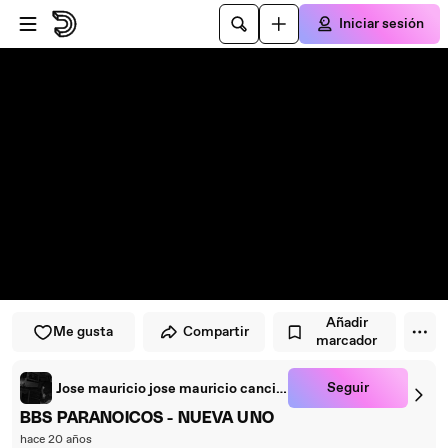
Saltar al reproductor
Saltar al contenido principal
Iniciar sesión
Añadir
Me gusta
Compartir
marcador
Seguir
Jose mauricio jose mauricio cancino romero
BBS PARANOICOS - NUEVA UNO
hace 20 años