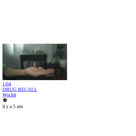
1:04
DRUG RECALL
Wochit
il y a 5 ans