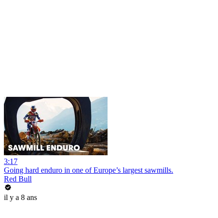
3:17
Going hard enduro in one of Europe’s largest sawmills.
Red Bull
il y a 8 ans