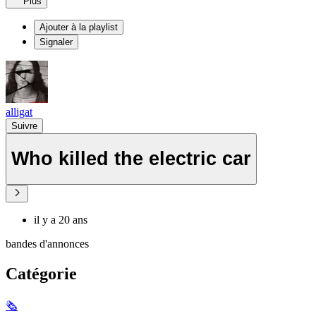
Plus
Ajouter à la playlist
Signaler
alligat
Suivre
Who killed the electric car
il y a 20 ans
bandes d'annonces
Catégorie
🗞