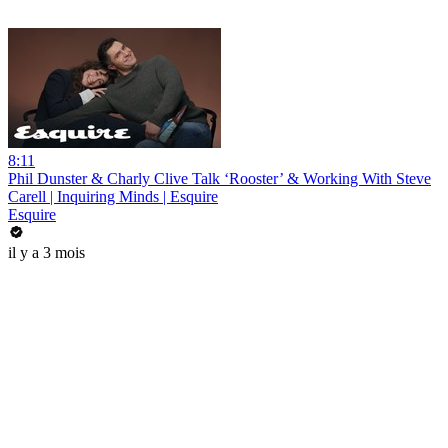
8:11
Phil Dunster & Charly Clive Talk ‘Rooster’ & Working With Steve
Carell | Inquiring Minds | Esquire
Esquire
il y a 3 mois