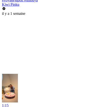
#voyagejapon #shibuya
Kiwi Pinku
il y a 1 semaine
1:15