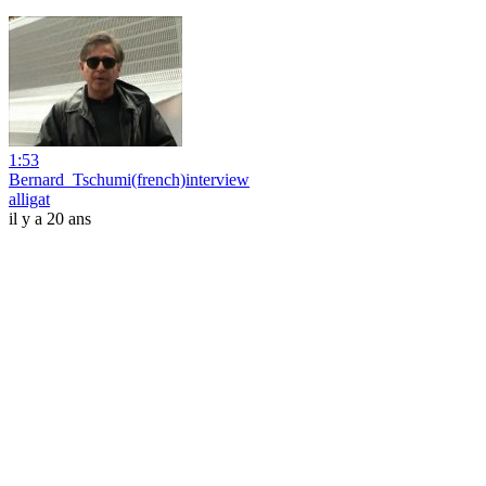
1:53
Bernard_Tschumi(french)interview
alligat
il y a 20 ans