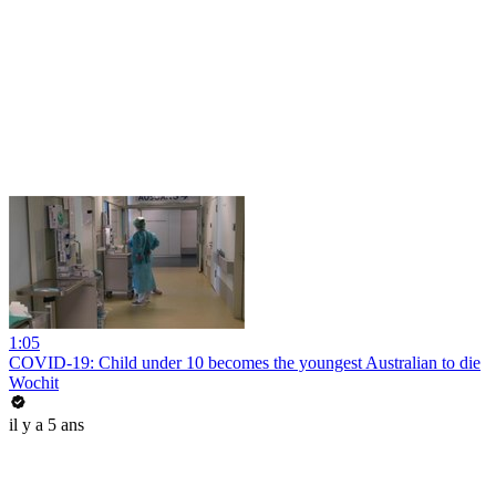
1:05
COVID-19: Child under 10 becomes the youngest Australian to die
Wochit
il y a 5 ans