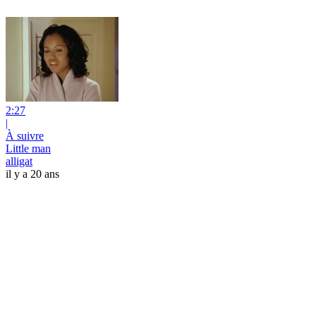
2:27
|
À suivre
Little man
alligat
il y a 20 ans