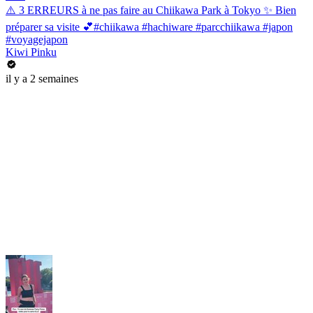
⚠️ 3 ERREURS à ne pas faire au Chiikawa Park à Tokyo ✨ Bien
préparer sa visite 💕#chiikawa #hachiware #parcchiikawa #japon
#voyagejapon
Kiwi Pinku
il y a 2 semaines