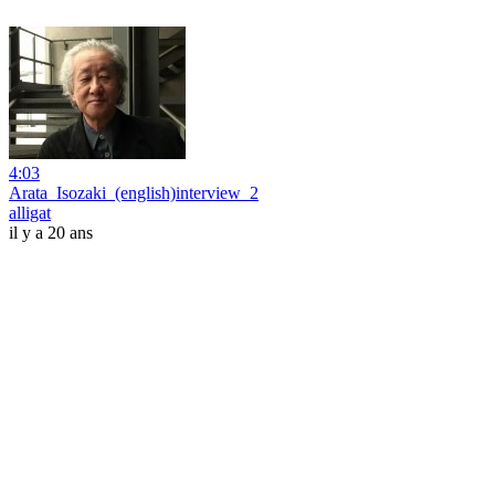
4:03
Arata_Isozaki_(english)interview_2
alligat
il y a 20 ans