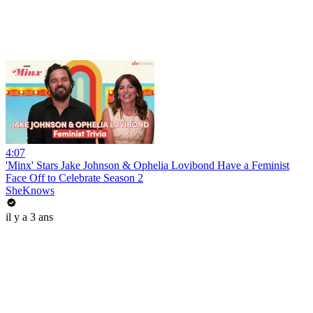
4:07
'Minx' Stars Jake Johnson & Ophelia Lovibond Have a Feminist
Face Off to Celebrate Season 2
SheKnows
il y a 3 ans