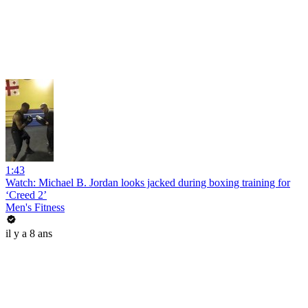
1:43
Watch: Michael B. Jordan looks jacked during boxing training for
‘Creed 2’
Men's Fitness
il y a 8 ans