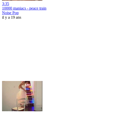
3:35
10000 maniacs - peace train
Noise Pop
il y a 19 ans