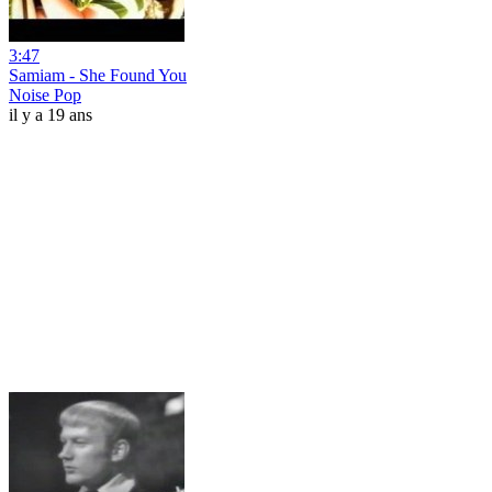
3:47
Samiam - She Found You
Noise Pop
il y a 19 ans