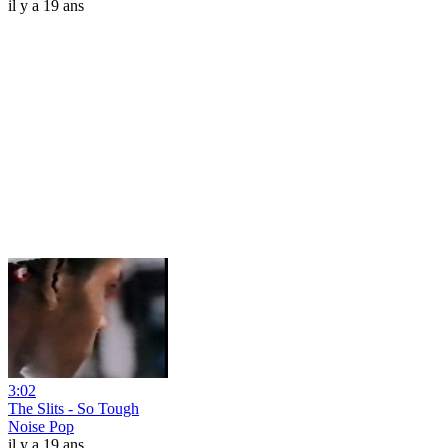
il y a 19 ans
3:02
The Slits - So Tough
Noise Pop
il y a 19 ans