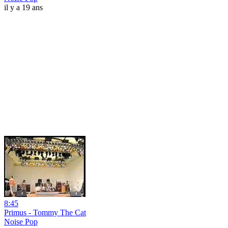
il y a 19 ans
8:45
Primus - Tommy The Cat
Noise Pop