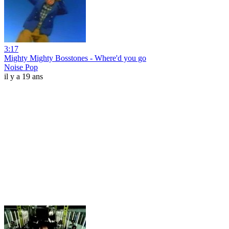
3:17
Mighty Mighty Bosstones - Where'd you go
Noise Pop
il y a 19 ans