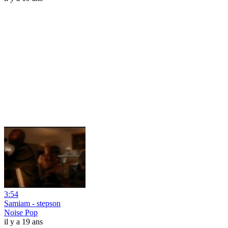
3:54
Samiam - stepson
Noise Pop
il y a 19 ans