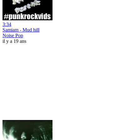
3:34
Samiam - Mud hill
Noise Pop
il y a 19 ans