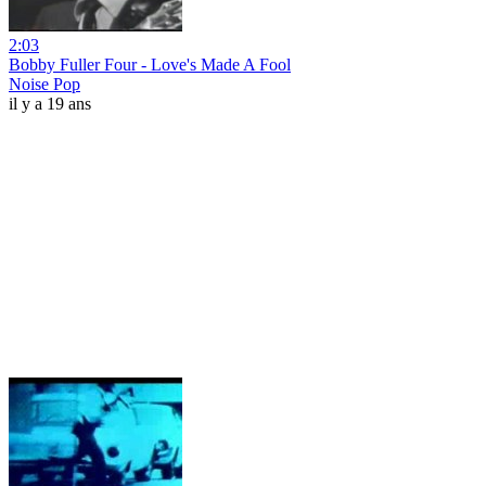
2:03
Bobby Fuller Four - Love's Made A Fool
Noise Pop
il y a 19 ans