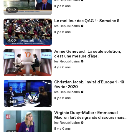
les Républicains
il y a 6 ans
0:49
Le meilleur des QAG ! - Semaine 8
les Républicains
il y a 6 ans
4:06
Annie Genevard : La seule solution,
c'est une mesure d'âge.
les Républicains
il y a 6 ans
0:52
Christian Jacob, invité d'Europe 1 - 18
février 2020
les Républicains
il y a 6 ans
11:58
Virginie Duby-Muller : Emmanuel
Macron fait des grands discours mais
nous voulons des actes !
les Républicains
il y a 6 ans