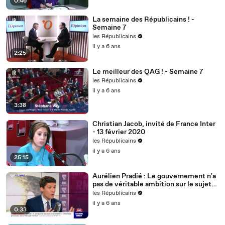
0:46
La semaine des Républicains ! -
Semaine 7
les Républicains
il y a 6 ans
2:25
Le meilleur des QAG ! - Semaine 7
les Républicains
il y a 6 ans
3:38
Christian Jacob, invité de France Inter
- 13 février 2020
les Républicains
il y a 6 ans
25:15
Aurélien Pradié : Le gouvernement n'a
pas de véritable ambition sur le sujet
du handicap.
les Républicains
il y a 6 ans
0:33