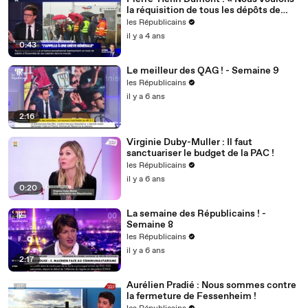
la réquisition de tous les dépôts de
carburant ! »
les Républicains
il y a 4 ans
0:43
Le meilleur des QAG ! - Semaine 9
les Républicains
il y a 6 ans
2:16
Virginie Duby-Muller : Il faut
sanctuariser le budget de la PAC !
les Républicains
il y a 6 ans
0:20
La semaine des Républicains ! -
Semaine 8
les Républicains
il y a 6 ans
2:17
Aurélien Pradié : Nous sommes contre
la fermeture de Fessenheim !