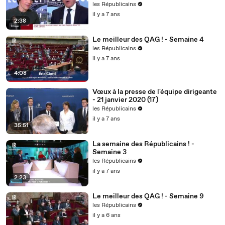
les Républicains
il y a 7 ans
2:38
Le meilleur des QAG ! - Semaine 4
les Républicains
il y a 7 ans
4:08
Vœux à la presse de l'équipe dirigeante
- 21 janvier 2020 (17)
les Républicains
il y a 7 ans
35:51
La semaine des Républicains ! -
Semaine 3
les Républicains
il y a 7 ans
2:23
Le meilleur des QAG ! - Semaine 9
les Républicains
il y a 6 ans