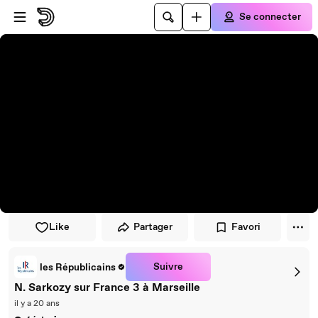
Passer au player
Passer au contenu principal
Se connecter
Like
Partager
Favori
Suivre
les Républicains
N. Sarkozy sur France 3 à Marseille
il y a 20 ans