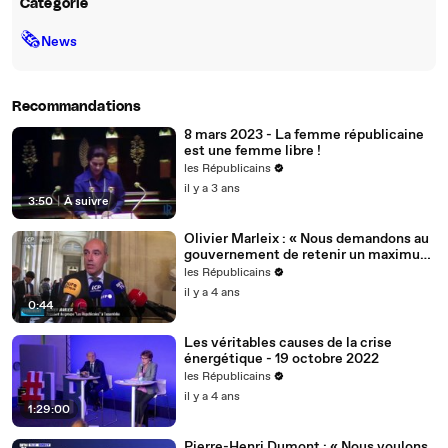
Catégorie
🗞
News
Recommandations
8 mars 2023 - La femme républicaine
est une femme libre !
les Républicains
il y a 3 ans
3:50
|
À suivre
Olivier Marleix : « Nous demandons au
gouvernement de retenir un maximum
de nos propositions. »
les Républicains
il y a 4 ans
0:44
Les véritables causes de la crise
énergétique - 19 octobre 2022
les Républicains
il y a 4 ans
1:29:00
Pierre-Henri Dumont : « Nous voulons