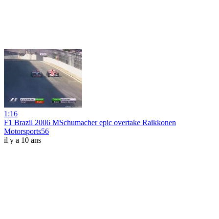
1:16
F1 Brazil 2006 MSchumacher epic overtake Raikkonen
Motorsports56
il y a 10 ans