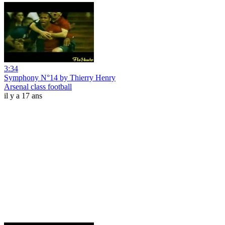
3:34
Symphony N°14 by Thierry Henry
Arsenal class football
il y a 17 ans