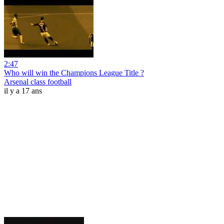
2:47
Who will win the Champions League Title ?
Arsenal class football
il y a 17 ans