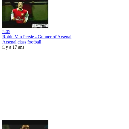
5:05
Robin Van Persie - Gunner of Arsenal
Arsenal class football
il y a 17 ans