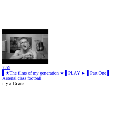
7:55
▌★The films of my generation ★ ▌PLAY ► ▌Part One ▌
Arsenal class football
il y a 16 ans