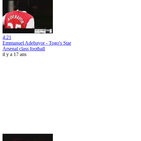
4:21
Emmanuel Adebayor - Togo's Star
Arsenal class football
il y a 17 ans