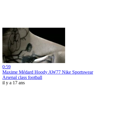
0:59
Maxime Médard Hoody AW77 Nike Sportswear
Arsenal class football
il y a 17 ans