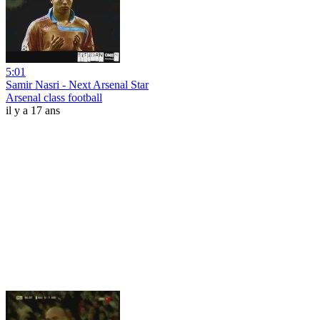
5:01
Samir Nasri - Next Arsenal Star
Arsenal class football
il y a 17 ans