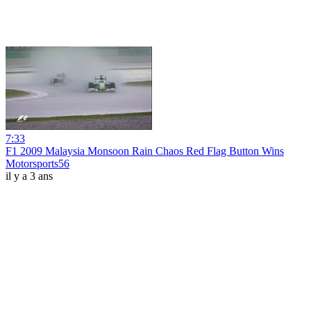
7:33
F1 2009 Malaysia Monsoon Rain Chaos Red Flag Button Wins
Motorsports56
il y a 3 ans