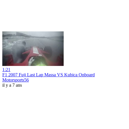
1:21
F1 2007 Fuji Last Lap Massa VS Kubica Onboard
Motorsports56
il y a 7 ans