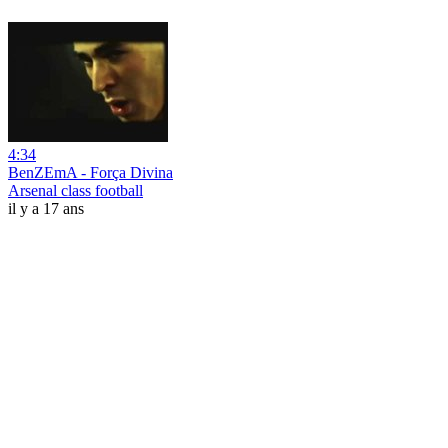
4:34
BenZEmA - Força Divina
Arsenal class football
il y a 17 ans