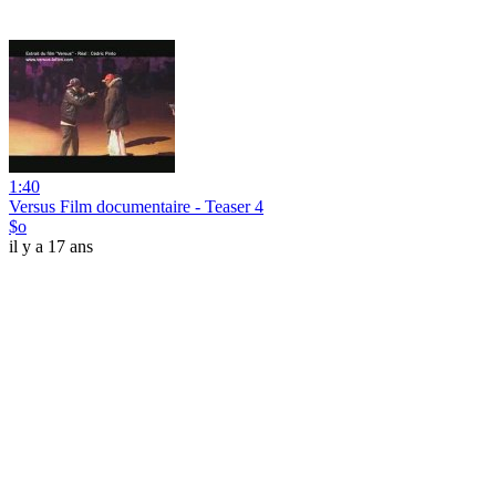
1:40
Versus Film documentaire - Teaser 4
$o
il y a 17 ans