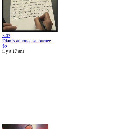
3:03
Diam's annonce sa tournee
$o
il y a 17 ans