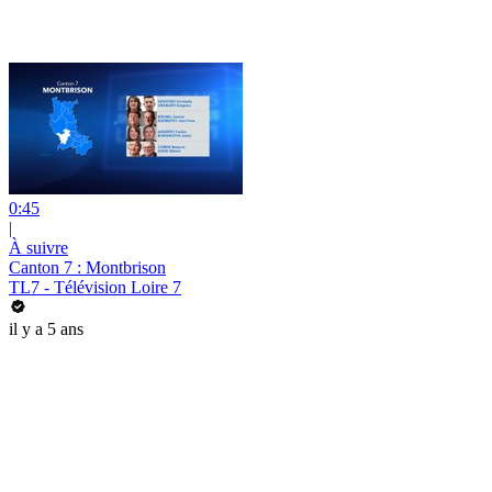
0:45
|
À suivre
Canton 7 : Montbrison
TL7 - Télévision Loire 7
il y a 5 ans