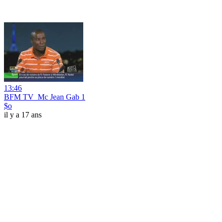
13:46
BFM TV_Mc Jean Gab 1
$o
il y a 17 ans