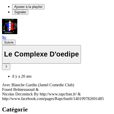
Ajouter à la playlist
Signaler
$o
Suivre
Le Complexe D'oedipe
il y a 20 ans
Avec Blanche Gardin (Jamel Comedie Club)
Foued Belmessaoud &
Nicolas Deconinck By http://www.rapcfran.fr/ &
http://www.facebook.com/pages/Rapcfranfr/140199782691485
Catégorie