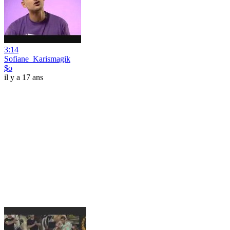
3:14
Sofiane_Karismagik
$o
il y a 17 ans