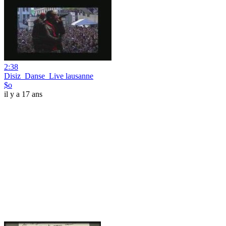
2:38
Disiz_Danse_Live lausanne
$o
il y a 17 ans