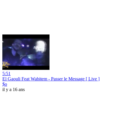
5:51
El Gaouli Feat Wabitem - Passer le Message [ Live ]
$o
il y a 16 ans