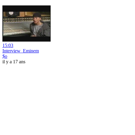
15:03
Interview_Eminem
$o
il y a 17 ans