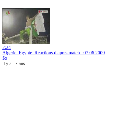
2:24
Algerie_Egypte_Reactions d apres match _07.06.2009
$o
il y a 17 ans