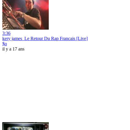
3:36
kery james_Le Retour Du Rap Francais [Live]
$o
il y a 17 ans