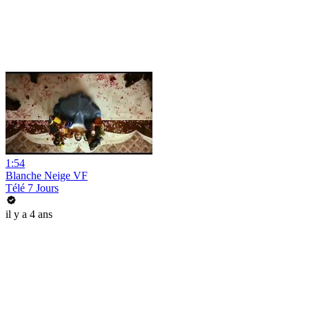
1:54
Blanche Neige VF
Télé 7 Jours
il y a 4 ans