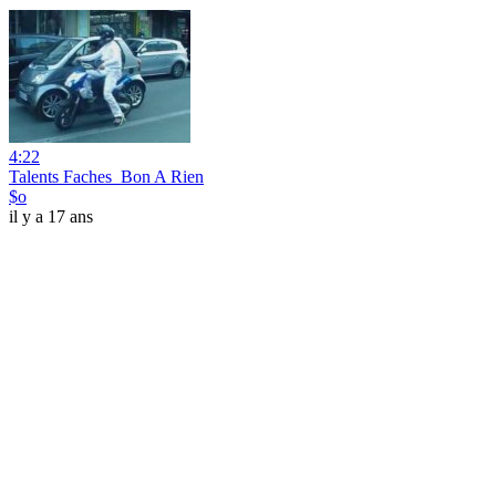
4:22
Talents Faches_Bon A Rien
$o
il y a 17 ans