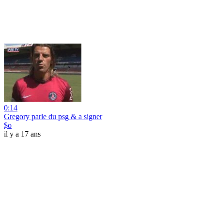
0:14
Gregory parle du psg & a signer
$o
il y a 17 ans