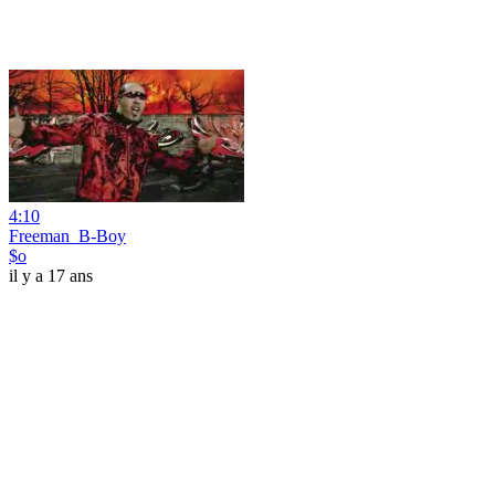
4:10
Freeman_B-Boy
$o
il y a 17 ans