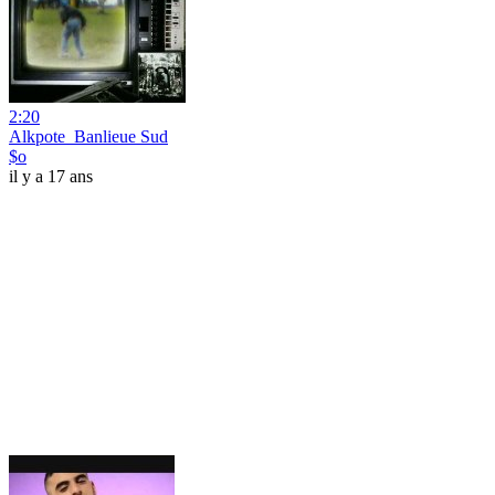
2:20
Alkpote_Banlieue Sud
$o
il y a 17 ans