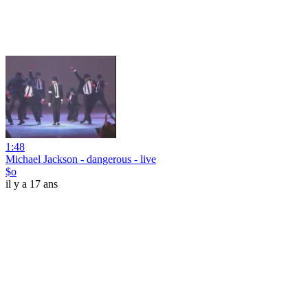
1:48
Michael Jackson - dangerous - live
$o
il y a 17 ans