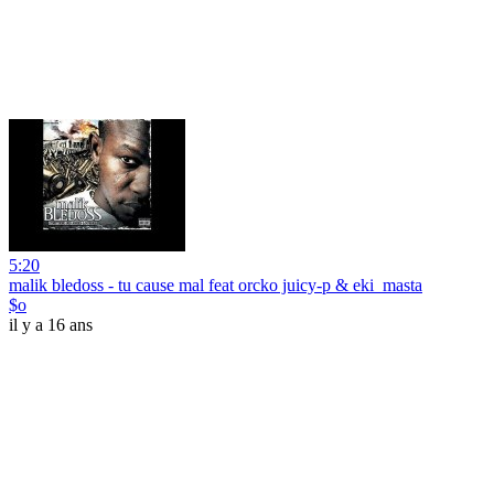
5:20
malik bledoss - tu cause mal feat orcko juicy-p & eki_masta
$o
il y a 16 ans