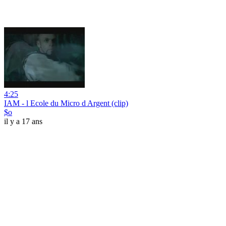
4:25
IAM - l Ecole du Micro d Argent (clip)
$o
il y a 17 ans