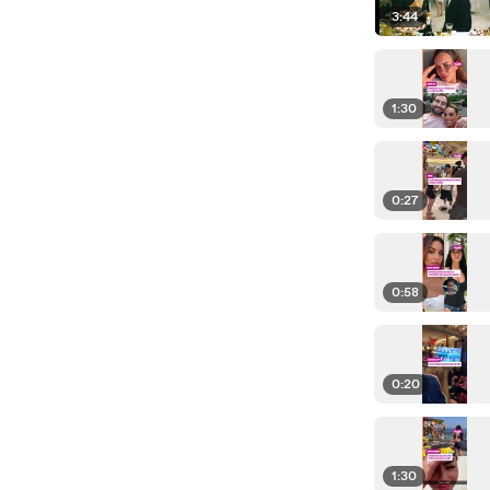
3:44
1:30
0:27
0:58
0:20
1:30