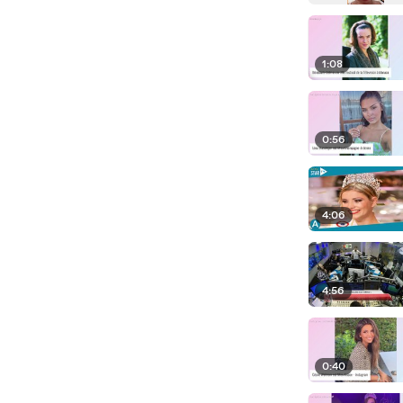
1:08
0:56
4:06
4:56
0:40