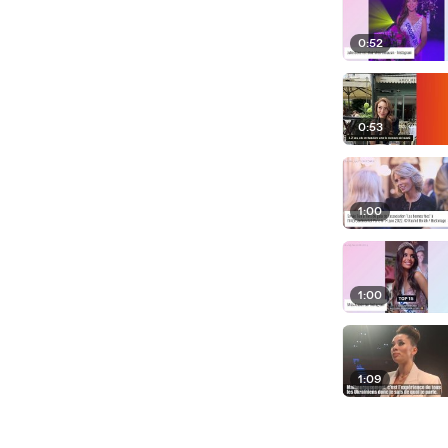
0:52
0:53
1:00
1:00
1:09