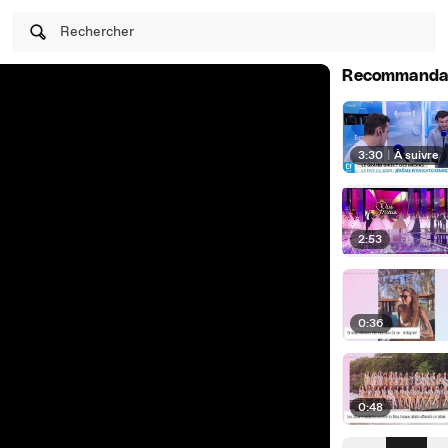
Rechercher
Recommanda
3:30
|
À suivre
2:53
0:36
0:48