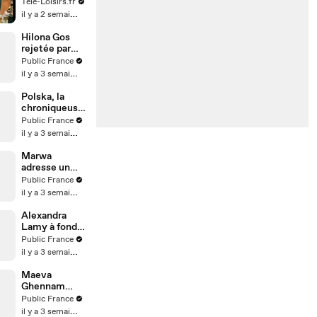
(bande-
Tele-Loisirs.fr
annonce)
il y a 2 semaines
Hilona Gos
rejetée par
son ex,
Public France
l’influenceuse
il y a 3 semaines
dit tout !
Polska, la
chroniqueuse
de TBT9,
Public France
semble avoir
il y a 3 semaines
accepté une
demande en
Marwa
mariage de
adresse un
son ami
nouveau tacle
Public France
créateur de
à Rym ? Leur
il y a 3 semaines
contenu Anis
ex Vincent
Queijo s’en
Alexandra
mêle !
Lamy à fond
durant le
Public France
match des
il y a 3 semaines
bleus !
Maeva
Ghennam
arrêtée par la
Public France
police en
il y a 3 semaines