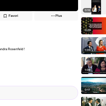
0:15
Favori
Plus
0:29
andra Rosenfeld !
1:05
1:09
0:17