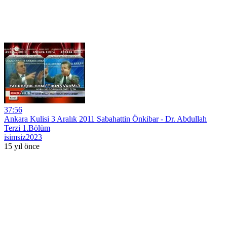
37:56
Ankara Kulisi 3 Aralık 2011 Sabahattin Önkibar - Dr. Abdullah
Terzi 1.Bölüm
isimsiz2023
15 yıl önce