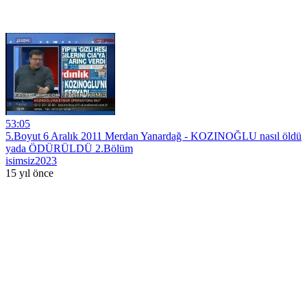
53:05
5.Boyut 6 Aralık 2011 Merdan Yanardağ - KOZINOĞLU nasıl öldü
yada ÖDÜRÜLDÜ 2.Bölüm
isimsiz2023
15 yıl önce