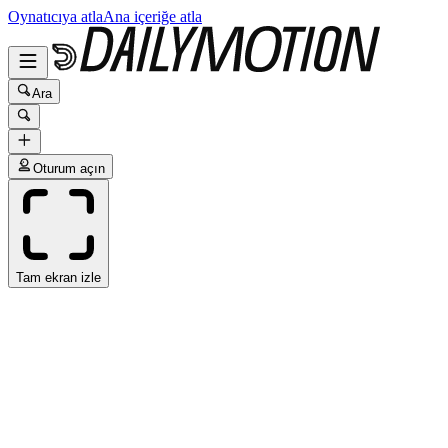
Oynatıcıya atla
Ana içeriğe atla
Ara
Oturum açın
Tam ekran izle