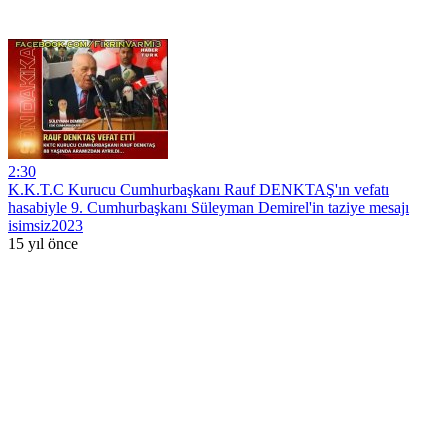
2:30
K.K.T.C Kurucu Cumhurbaşkanı Rauf DENKTAŞ'ın vefatı
hasabiyle 9. Cumhurbaşkanı Süleyman Demirel'in taziye mesajı
isimsiz2023
15 yıl önce