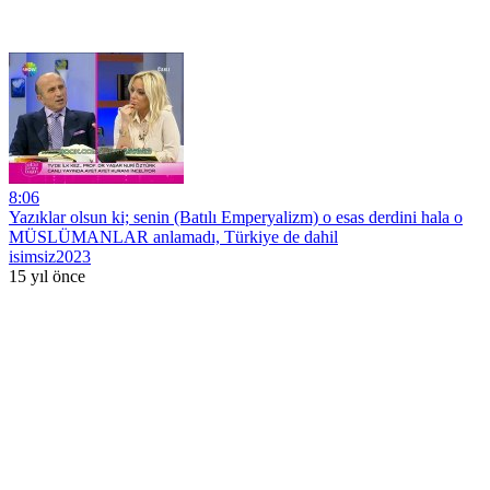
8:06
Yazıklar olsun ki; senin (Batılı Emperyalizm) o esas derdini hala o
MÜSLÜMANLAR anlamadı, Türkiye de dahil
isimsiz2023
15 yıl önce