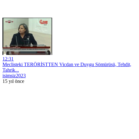
12:31
Meclisteki TERÖRİSTTEN Vicdan ve Duygu Sömürüsü, Tehdit,
Tahrik...
isimsiz2023
15 yıl önce