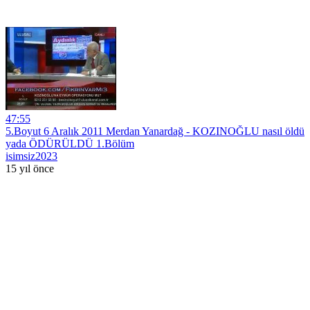
47:55
5.Boyut 6 Aralık 2011 Merdan Yanardağ - KOZINOĞLU nasıl öldü
yada ÖDÜRÜLDÜ 1.Bölüm
isimsiz2023
15 yıl önce