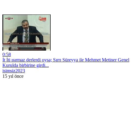
0:58
İt İti ısırmaz derlerdi oysa; Sırrı Süreyya ile Mehmet Metiner Genel
Kurulda birbirine girdi...
isimsiz2023
15 yıl önce