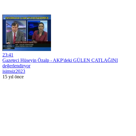
23:41
Gazeteci Hüseyin Özalp - AKP'deki GÜLEN ÇATLAĞINI
değerlendiryor
isimsiz2023
15 yıl önce