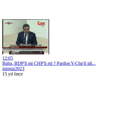
12:05
Baba, BDP'li mi CHP'li mi ? Pardon Y-Chp'li idi...
isimsiz2023
15 yıl önce