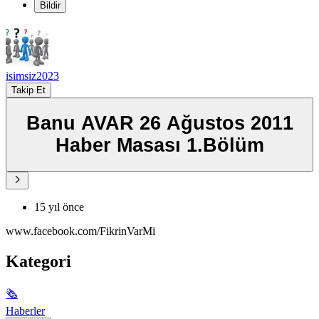
Bildir
isimsiz2023
Takip Et
Banu AVAR 26 Ağustos 2011
Haber Masası 1.Bölüm
15 yıl önce
www.facebook.com/FikrinVarMi
Kategori
🗞
Haberler