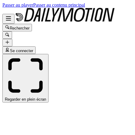
Passer au player
Passer au contenu principal
Rechercher
Se connecter
Regarder en plein écran