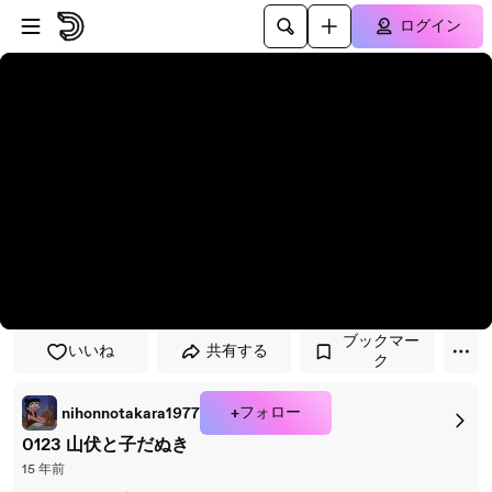
プレイヤーにスキップ
メインコンテンツにスキップ
ログイン
ブックマー
いいね
共有する
ク
+フォロー
nihonnotakara1977
0123 山伏と子だぬき
15 年前