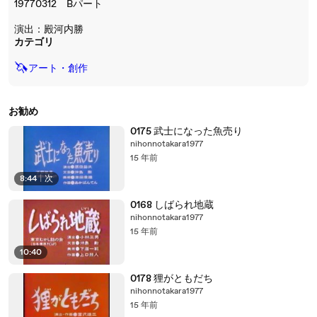
19770312 Bパート
演出：殿河内勝
カテゴリ
🦄
アート・創作
お勧め
0175 武士になった魚売り
nihonnotakara1977
15 年前
8:44
|
次
0168 しばられ地蔵
nihonnotakara1977
15 年前
10:40
0178 狸がともだち
nihonnotakara1977
15 年前