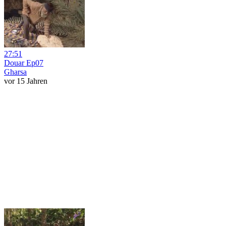
27:51
Douar Ep07
Gharsa
vor 15 Jahren