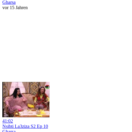
Gharsa
vor 15 Jahren
41:02
Nsibti La3ziza S2 Ep 10
Gharsa