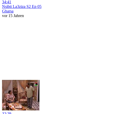
34:41
Nsibti La3ziza S2 Ep 05
Gharsa
vor 15 Jahren
32:29