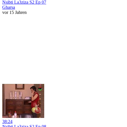
Nsibti La3ziza S2 Ep 07
Gharsa
vor 15 Jahren
38:24
Nsibti La3ziza S2 Ep 08