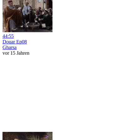
44:55
Douar Ep08
Gharsa
vor 15 Jahren