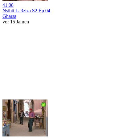
41:08
Nsibti La3ziza S2 Ep 04
Gharsa
vor 15 Jahren