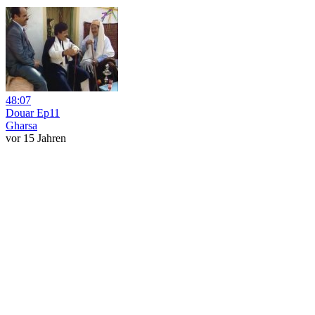
48:07
Douar Ep11
Gharsa
vor 15 Jahren