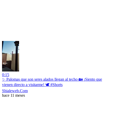
0:15
✨ Palomas que son seres alados llegan al techo 🏡 ¡Siento que
vienen directo a visitarme! 🕊️ #Shorts
Shialeweb.Com
hace 11 meses