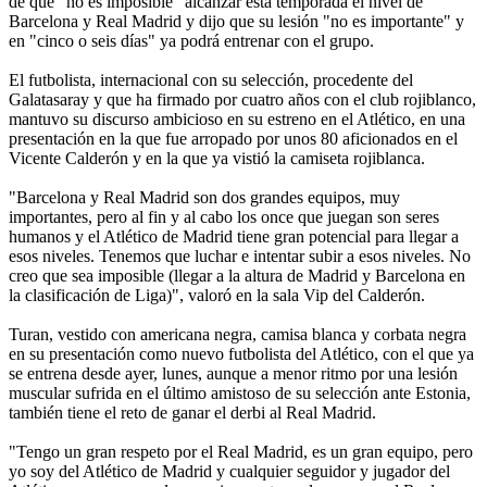
de que "no es imposible" alcanzar esta temporada el nivel de
Barcelona y Real Madrid y dijo que su lesión "no es importante" y
en "cinco o seis días" ya podrá entrenar con el grupo.
El futbolista, internacional con su selección, procedente del
Galatasaray y que ha firmado por cuatro años con el club rojiblanco,
mantuvo su discurso ambicioso en su estreno en el Atlético, en una
presentación en la que fue arropado por unos 80 aficionados en el
Vicente Calderón y en la que ya vistió la camiseta rojiblanca.
"Barcelona y Real Madrid son dos grandes equipos, muy
importantes, pero al fin y al cabo los once que juegan son seres
humanos y el Atlético de Madrid tiene gran potencial para llegar a
esos niveles. Tenemos que luchar e intentar subir a esos niveles. No
creo que sea imposible (llegar a la altura de Madrid y Barcelona en
la clasificación de Liga)", valoró en la sala Vip del Calderón.
Turan, vestido con americana negra, camisa blanca y corbata negra
en su presentación como nuevo futbolista del Atlético, con el que ya
se entrena desde ayer, lunes, aunque a menor ritmo por una lesión
muscular sufrida en el último amistoso de su selección ante Estonia,
también tiene el reto de ganar el derbi al Real Madrid.
"Tengo un gran respeto por el Real Madrid, es un gran equipo, pero
yo soy del Atlético de Madrid y cualquier seguidor y jugador del