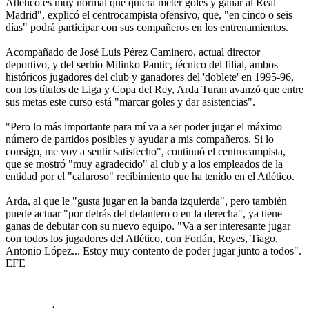
Atlético es muy normal que quiera meter goles y ganar al Real
Madrid", explicó el centrocampista ofensivo, que, "en cinco o seis
días" podrá participar con sus compañeros en los entrenamientos.
Acompañado de José Luis Pérez Caminero, actual director
deportivo, y del serbio Milinko Pantic, técnico del filial, ambos
históricos jugadores del club y ganadores del 'doblete' en 1995-96,
con los títulos de Liga y Copa del Rey, Arda Turan avanzó que entre
sus metas este curso está "marcar goles y dar asistencias".
"Pero lo más importante para mí va a ser poder jugar el máximo
número de partidos posibles y ayudar a mis compañeros. Si lo
consigo, me voy a sentir satisfecho", continuó el centrocampista,
que se mostró "muy agradecido" al club y a los empleados de la
entidad por el "caluroso" recibimiento que ha tenido en el Atlético.
Arda, al que le "gusta jugar en la banda izquierda", pero también
puede actuar "por detrás del delantero o en la derecha", ya tiene
ganas de debutar con su nuevo equipo. "Va a ser interesante jugar
con todos los jugadores del Atlético, con Forlán, Reyes, Tiago,
Antonio López... Estoy muy contento de poder jugar junto a todos".
EFE