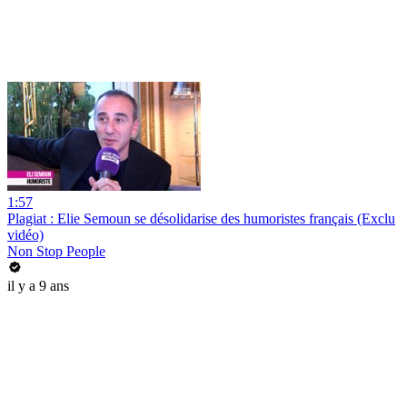
1:57
Plagiat : Elie Semoun se désolidarise des humoristes français (Exclu
vidéo)
Non Stop People
il y a 9 ans