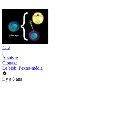
4:12
|
À suivre
Clonage
Le blob, l’extra-média
il y a 8 ans