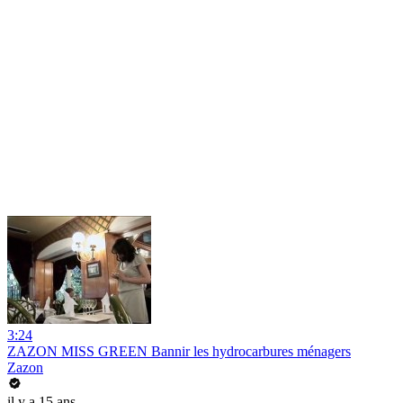
3:24
ZAZON MISS GREEN Bannir les hydrocarbures ménagers
Zazon
il y a 15 ans