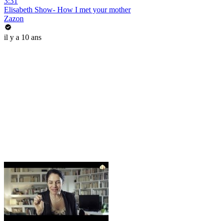
3:31
Elisabeth Show- How I met your mother
Zazon
il y a 10 ans