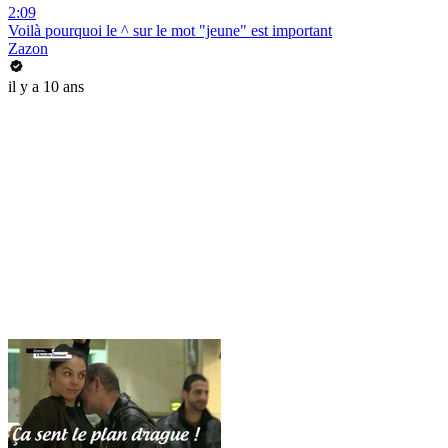
2:09
Voilà pourquoi le ^ sur le mot "jeune" est important
Zazon
il y a 10 ans