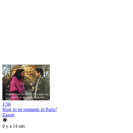
1:56
How to be romantic in Paris?
Zazon
il y a 14 ans