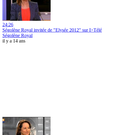
24:26
Ségolène Royal invitée de "Elysée 2012" sur I>Télé
Ségolène Royal
il y a 14 ans