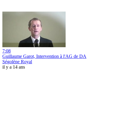
7:08
Guillaume Garot, Intervention à l'AG de DA
Ségolène Royal
il y a 14 ans