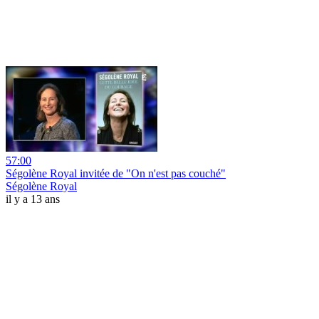
57:00
Ségolène Royal invitée de "On n'est pas couché"
Ségolène Royal
il y a 13 ans