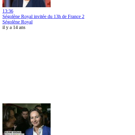
13:36
Ségolène Royal invitée du 13h de France 2
Ségolène Royal
il y a 14 ans