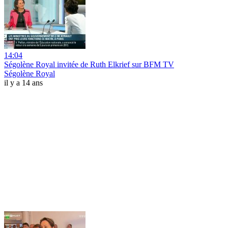
14:04
Ségolène Royal invitée de Ruth Elkrief sur BFM TV
Ségolène Royal
il y a 14 ans