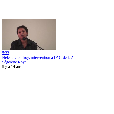
5:33
Hélène Geoffroy, intervention à l'AG de DA
Ségolène Royal
il y a 14 ans