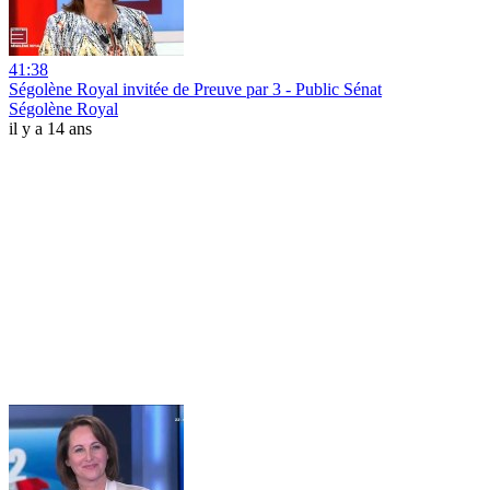
41:38
Ségolène Royal invitée de Preuve par 3 - Public Sénat
Ségolène Royal
il y a 14 ans