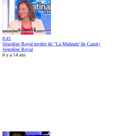
8:41
Ségolène Royal invitée de "La Matinale"de Canal+
Ségolène Royal
il y a 14 ans