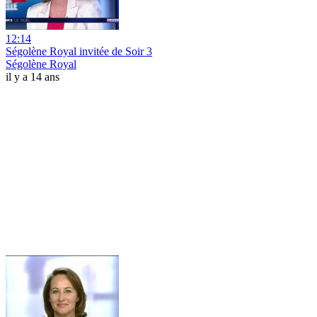
12:14
Ségolène Royal invitée de Soir 3
Ségolène Royal
il y a 14 ans