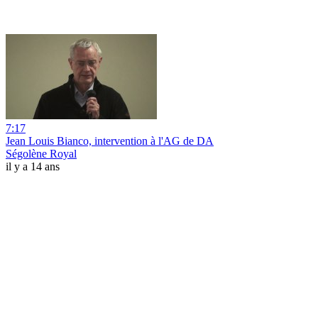
7:17
Jean Louis Bianco, intervention à l'AG de DA
Ségolène Royal
il y a 14 ans