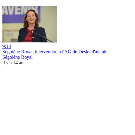
9:18
Ségolène Royal, intervention à l'AG de Désirs d'avenir
Ségolène Royal
il y a 14 ans