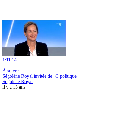
1:11:14
|
À suivre
Ségolène Royal invitée de "C politique"
Ségolène Royal
il y a 13 ans