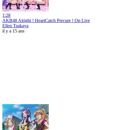
1:28
AKB48 Alright ! HeartCatch Precure ! Op Live
Ellen Tsukaya
il y a 15 ans