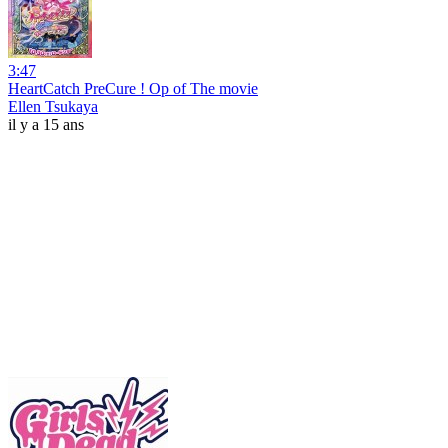
3:47
HeartCatch PreCure ! Op of The movie
Ellen Tsukaya
il y a 15 ans