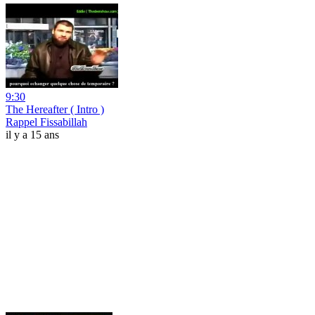
9:30
The Hereafter ( Intro )
Rappel Fissabillah
il y a 15 ans