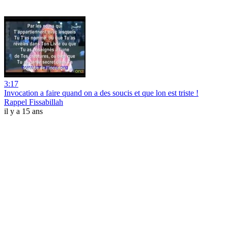
3:17
Invocation a faire quand on a des soucis et que lon est triste !
Rappel Fissabillah
il y a 15 ans