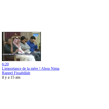
6:20
Limportance de la mère ! Abou Nima
Rappel Fissabillah
il y a 15 ans