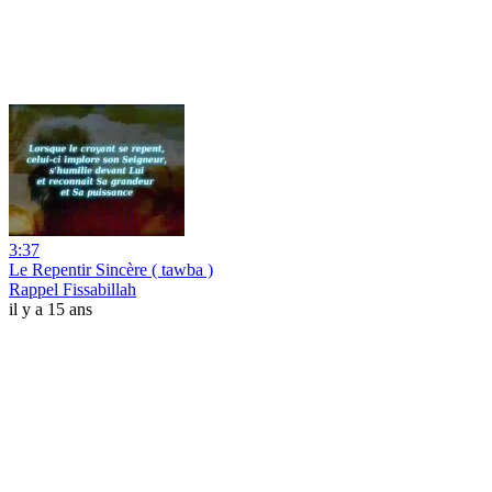
3:37
Le Repentir Sincère ( tawba )
Rappel Fissabillah
il y a 15 ans