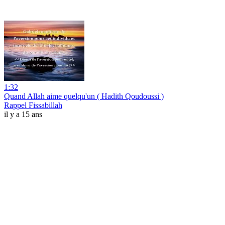
1:32
Quand Allah aime quelqu'un ( Hadith Qoudoussi )
Rappel Fissabillah
il y a 15 ans