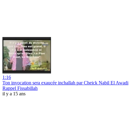
1:16
Ton invocation sera exaucée inchallah par Cheick Nabil El Awadi
Rappel Fissabillah
il y a 15 ans