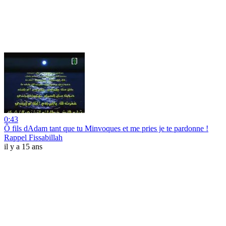
0:43
Ô fils dAdam tant que tu Minvoques et me pries je te pardonne !
Rappel Fissabillah
il y a 15 ans