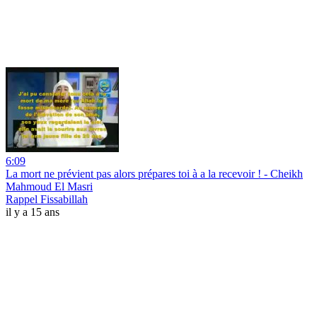
6:09
La mort ne prévient pas alors prépares toi à a la recevoir ! - Cheikh
Mahmoud El Masri
Rappel Fissabillah
il y a 15 ans