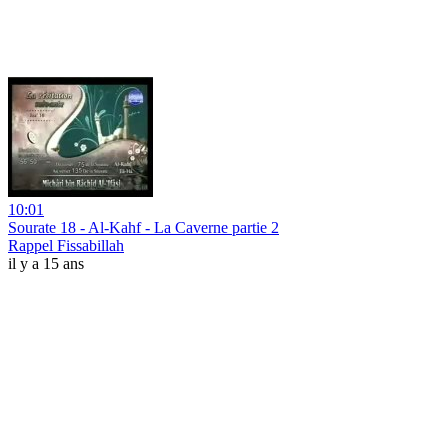
10:01
Sourate 18 - Al-Kahf - La Caverne partie 2
Rappel Fissabillah
il y a 15 ans