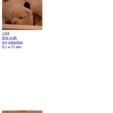
1:04
first walk
foy sebastien
il y a 15 ans