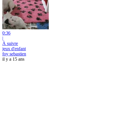
0:36
|
À suivre
jeux d'enfant
foy sebastien
il y a 15 ans