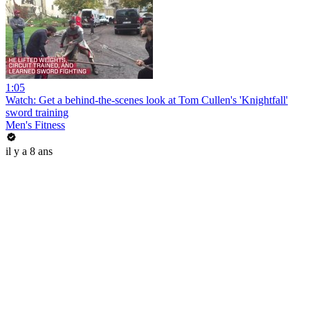
1:05
Watch: Get a behind-the-scenes look at Tom Cullen's 'Knightfall'
sword training
Men's Fitness
il y a 8 ans