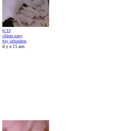
0:33
chiots easy
foy sebastien
il y a 15 ans