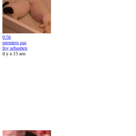
0:56
premiers pas
foy sebastien
il y a 15 ans