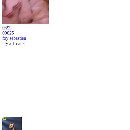
0:27
00025
foy sebastien
il y a 15 ans