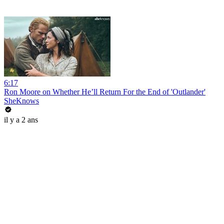
6:17
Ron Moore on Whether He’ll Return For the End of 'Outlander'
SheKnows
il y a 2 ans