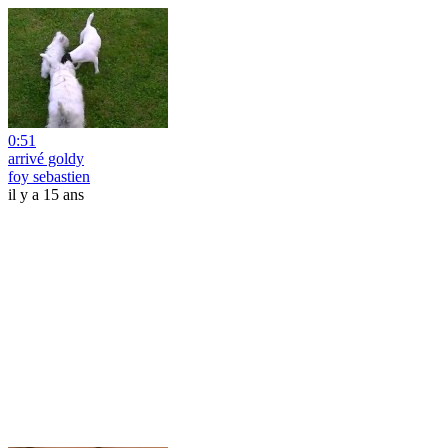
0:51
arrivé goldy
foy sebastien
il y a 15 ans