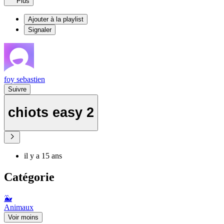
Plus
Ajouter à la playlist
Signaler
foy sebastien
Suivre
chiots easy 2
il y a 15 ans
Catégorie
🐳
Animaux
Voir moins