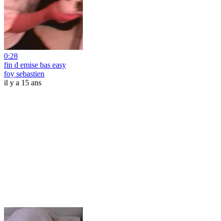
0:28
fin d emise bas easy
foy sebastien
il y a 15 ans