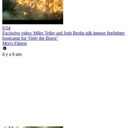
0:54
Exclusive video: Miles Teller and Josh Brolin talk intense firefighter
bootcamp for ‘Only the Brave’
Men's Fitness
il y a 8 ans