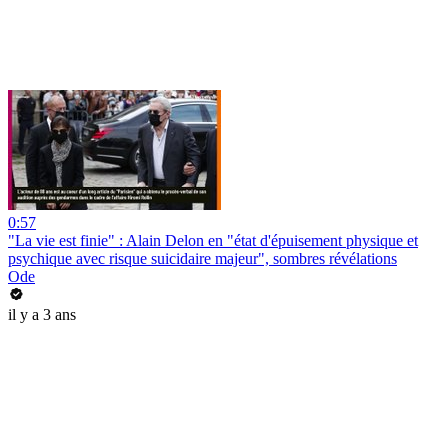
0:57
"La vie est finie" : Alain Delon en "état d'épuisement physique et
psychique avec risque suicidaire majeur", sombres révélations
Ode
il y a 3 ans