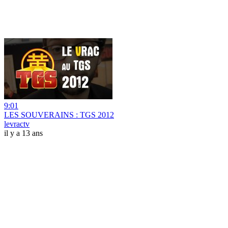
9:01
LES SOUVERAINS : TGS 2012
levractv
il y a 13 ans