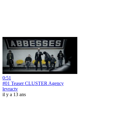
0:51
#01 Teaser CLUSTER Agency
levractv
il y a 13 ans