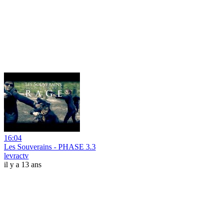
16:04
Les Souverains - PHASE 3.3
levractv
il y a 13 ans