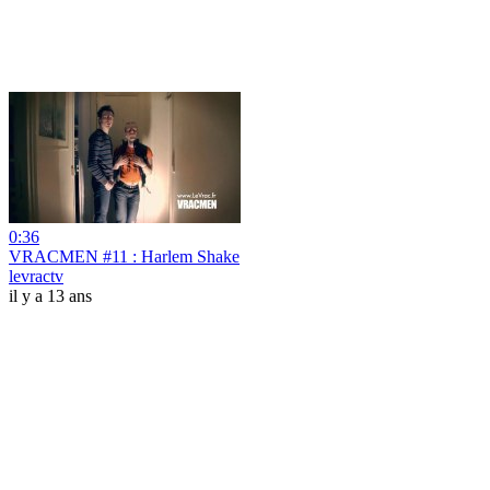
0:36
VRACMEN #11 : Harlem Shake
levractv
il y a 13 ans