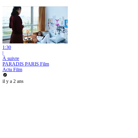
1:30
|
À suivre
PARADIS PARIS Film
Actu Film
il y a 2 ans