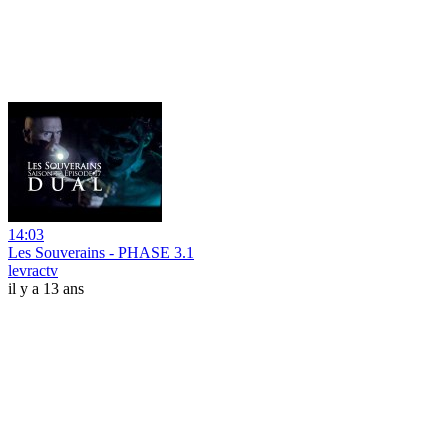
14:03
Les Souverains - PHASE 3.1
levractv
il y a 13 ans