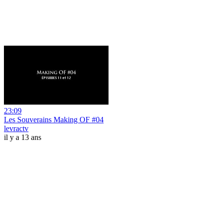
23:09
Les Souverains Making OF #04
levractv
il y a 13 ans