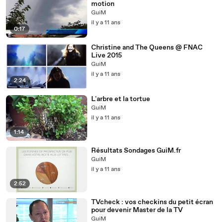
motion
GuiM
il y a 11 ans
0:17
Christine and The Queens @ FNAC
Live 2015
GuiM
il y a 11 ans
2:24
L'arbre et la tortue
GuiM
il y a 11 ans
1:14
Résultats Sondages GuiM.fr
GuiM
il y a 11 ans
2:52
TVcheck : vos checkins du petit écran
pour devenir Master de la TV
GuiM