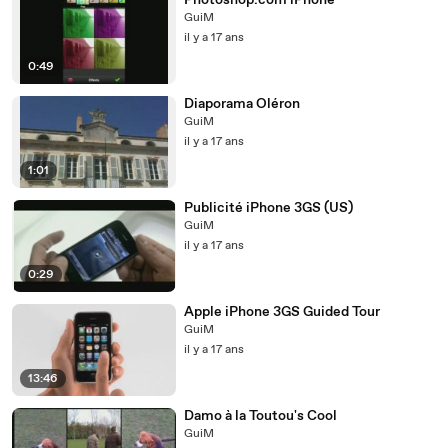
Photoshop.com iPhone
GuiM
il y a 17 ans
0:49
Diaporama Oléron
GuiM
il y a 17 ans
1:01
Publicité iPhone 3GS (US)
GuiM
il y a 17 ans
0:29
Apple iPhone 3GS Guided Tour
GuiM
il y a 17 ans
13:46
Damo à la Toutou's Cool
GuiM