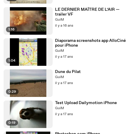
LE DERNIER MAÎTRE DE L’AIR —
trailer VF
GuiM
il y a 16 ans
1:16
Diaporama screenshots app AlloCiné
pour iPhone
GuiM
il y a 17 ans
1:04
Dune du Pilat
GuiM
il y a 17 ans
0:29
Test Upload Dailymotion iPhone
GuiM
il y a 17 ans
0:19