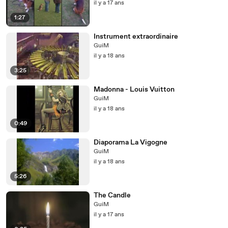
il y a 17 ans
1:27
Instrument extraordinaire
GuiM
il y a 18 ans
3:25
Madonna - Louis Vuitton
GuiM
il y a 18 ans
0:49
Diaporama La Vigogne
GuiM
il y a 18 ans
5:26
The Candle
GuiM
il y a 17 ans