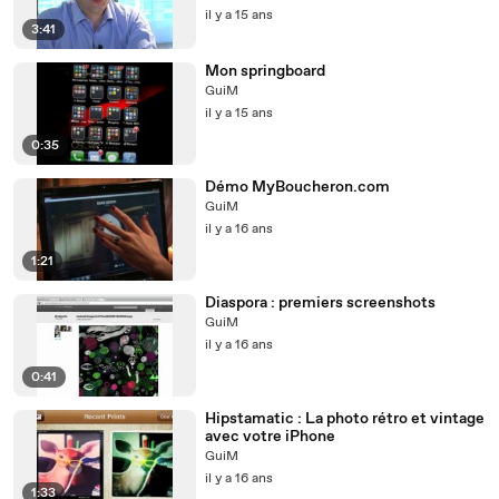
il y a 15 ans
3:41
Mon springboard
GuiM
il y a 15 ans
0:35
Démo MyBoucheron.com
GuiM
il y a 16 ans
1:21
Diaspora : premiers screenshots
GuiM
il y a 16 ans
0:41
Hipstamatic : La photo rétro et vintage
avec votre iPhone
GuiM
il y a 16 ans
1:33