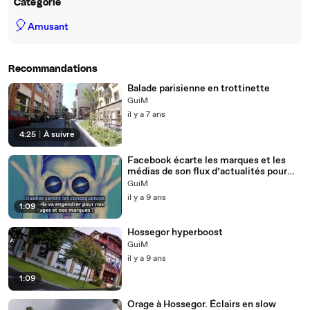
Catégorie
🎈
Amusant
Recommandations
Balade parisienne en trottinette
GuiM
il y a 7 ans
4:25
|
À suivre
Facebook écarte les marques et les
médias de son flux d’actualités pour
privilégier les amis et la famille
GuiM
il y a 9 ans
1:09
Hossegor hyperboost
GuiM
il y a 9 ans
1:09
Orage à Hossegor. Éclairs en slow