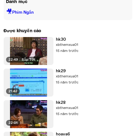
Danh mục
🎥
Phim Ngắn
Được khuyến cáo
hk30
xbthemxua01
15 năm trước
22:49
|
Sắp Tới
hk29
xbthemxua01
15 năm trước
21:42
hk28
xbthemxua01
15 năm trước
22:01
hoava6