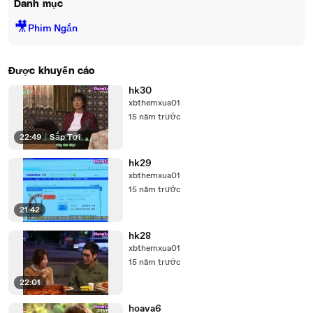
Danh mục
🎥
Phim Ngắn
Được khuyến cáo
hk30
xbthemxua01
15 năm trước
22:49
|
Sắp Tới
hk29
xbthemxua01
15 năm trước
21:42
hk28
xbthemxua01
15 năm trước
22:01
hoava6