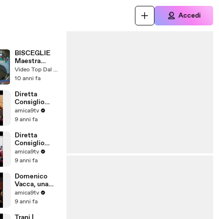
Accedi
BISCEGLIE
Maestra
picchia i
Video Top Dal Web
piccoli
10 anni fa
Diretta
Consiglio
Comunale di
amica9tv
Barletta del
9 anni fa
28/07/2017
Diretta
Consiglio
Comunale di
amica9tv
Barletta del
9 anni fa
31/07/2017
Domenico
Vacca, una
storia tutta
amica9tv
pugliese
9 anni fa
Trani |