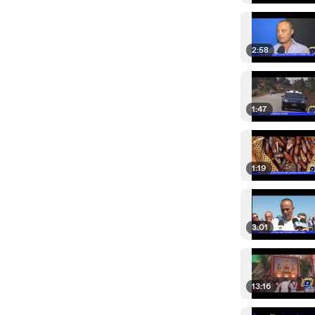
2:58
1:47
1:19
3:01
13:16