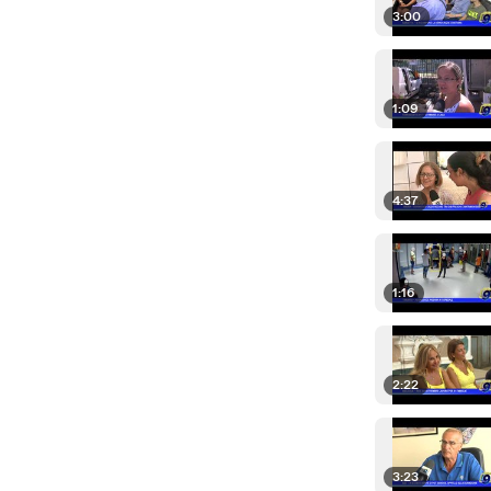
3:00
1:09
4:37
1:16
2:22
3:23