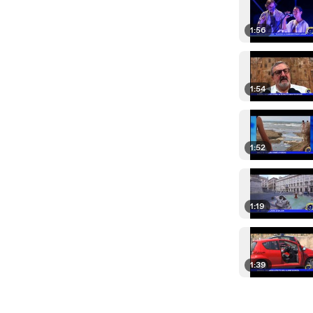
1:56
1:54
1:52
1:19
1:39