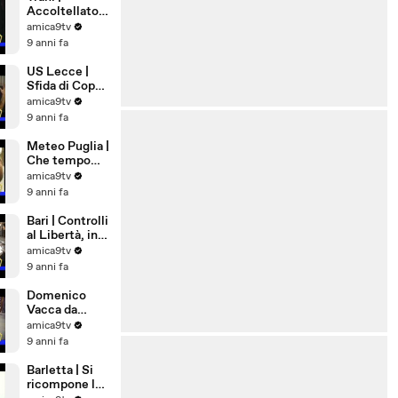
Accoltellato
28enne in Via
amica9tv
Ognissanti
9 anni fa
US Lecce |
Sfida di Coppa
a Pordenone
amica9tv
9 anni fa
Meteo Puglia |
Che tempo
farà a
amica9tv
Ferragosto
9 anni fa
Bari | Controlli
al Libertà, in
via Nicolai una
amica9tv
pistola
9 anni fa
lanciarazzi
Domenico
Vacca da
Andria a New
amica9tv
York,
9 anni fa
eccellenza di
Puglia
Barletta | Si
ricompone la