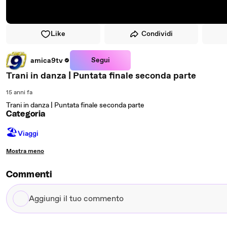
Like
Condividi
Segui
amica9tv
Trani in danza | Puntata finale seconda parte
15 anni fa
Trani in danza | Puntata finale seconda parte
Categoria
🏖
Viaggi
Mostra meno
Commenti
Aggiungi
il
tuo