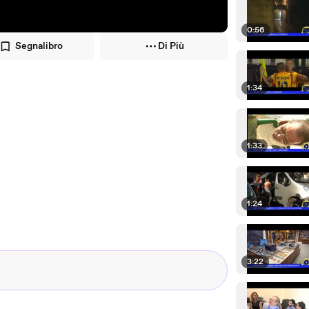
0:56
Segnalibro
Di Più
1:34
1:33
1:24
3:22