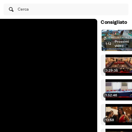
Cerca
Consigliato
Prossimi
1:12
|
video
3:29:35
1:52:46
13:58