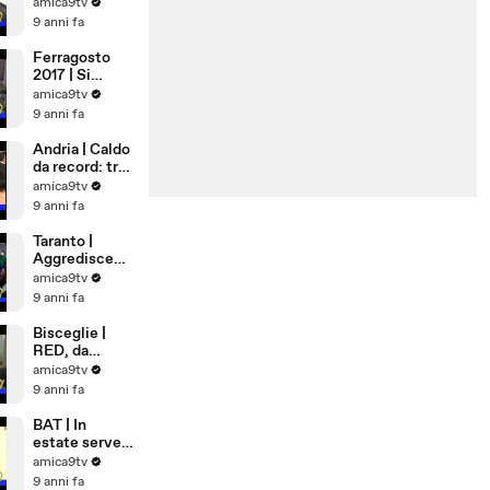
Democrazia
amica9tv
Cristiana
9 anni fa
Ferragosto
2017 | Si
rimane a casa
amica9tv
9 anni fa
Andria | Caldo
da record: tra
cibi freschi e
amica9tv
matrimoni
9 anni fa
bollenti
Taranto |
Aggredisce
anzia in
amica9tv
ospedale
9 anni fa
Bisceglie |
RED, da
Settembre
amica9tv
lavoro per 81
9 anni fa
famiglie
BAT | In
estate serve
più sangue,
amica9tv
appello alla
9 anni fa