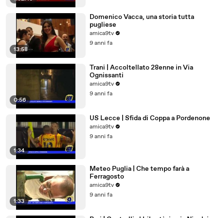
Domenico Vacca, una storia tutta
pugliese
amica9tv
9 anni fa
13:58
Trani | Accoltellato 28enne in Via
Ognissanti
amica9tv
9 anni fa
0:56
US Lecce | Sfida di Coppa a Pordenone
amica9tv
9 anni fa
1:34
Meteo Puglia | Che tempo farà a
Ferragosto
amica9tv
9 anni fa
1:33