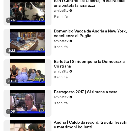
Bari | Controlli al Libertà, in via Nicolai
una pistola lanciarazzi
amica9tv
9 anni fa
1:24
Domenico Vacca da Andria a New York,
eccellenza di Puglia
amica9tv
9 anni fa
3:22
Barletta | Si ricompone la Democrazia
Cristiana
amica9tv
9 anni fa
3:00
Ferragosto 2017 | Si rimane a casa
amica9tv
9 anni fa
1:09
Andria | Caldo da record: tra cibi freschi
e matrimoni bollenti