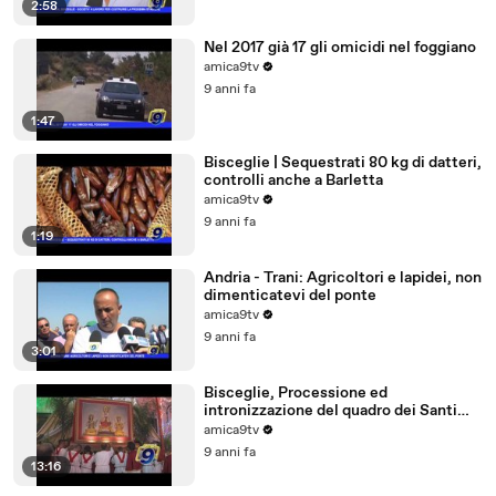
2:58
Nel 2017 già 17 gli omicidi nel foggiano
amica9tv
9 anni fa
1:47
Bisceglie | Sequestrati 80 kg di datteri,
controlli anche a Barletta
amica9tv
9 anni fa
1:19
Andria - Trani: Agricoltori e lapidei, non
dimenticatevi del ponte
amica9tv
9 anni fa
3:01
Bisceglie, Processione ed
intronizzazione del quadro dei Santi
Martiri
amica9tv
9 anni fa
13:16