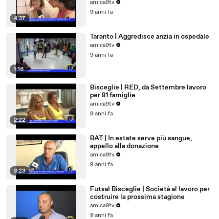
amica9tv
9 anni fa
4:37
Taranto | Aggredisce anzia in ospedale
amica9tv
9 anni fa
1:16
Bisceglie | RED, da Settembre lavoro
per 81 famiglie
amica9tv
9 anni fa
2:22
BAT | In estate serve più sangue,
appello alla donazione
amica9tv
9 anni fa
3:23
Futsal Bisceglie | Società al lavoro per
costruire la prossima stagione
amica9tv
9 anni fa