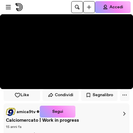
Vai al lettore
Passa al contenuto principale
Accedi
Like
Condividi
Segnalibro
Segui
amica9tv
Calciomercato | Work in progress
15 anni fa