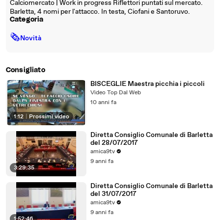
Calciomercato | Work in progress Riflettori puntati sul mercato.
Barletta, 4 nomi per l'attacco. In testa, Ciofani e Santoruvo.
Categoria
🗞
Novità
Consigliato
BISCEGLIE Maestra picchia i piccoli
Video Top Dal Web
10 anni fa
1:12
|
Prossimi video
Diretta Consiglio Comunale di Barletta
del 28/07/2017
amica9tv
9 anni fa
3:29:35
Diretta Consiglio Comunale di Barletta
del 31/07/2017
amica9tv
9 anni fa
1:52:46