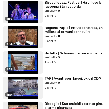
Bisceglie Jazz Festival | Ha chiuso la
rassegna Stanley Jordan
amica9tv
9 anni fa
1:56
Regione Puglia | Rifiuti per strada, un
milione ai comuni per ripulire
amica9tv
9 anni fa
1:54
Barletta | Schiuma in mare a Ponente
amica9tv
9 anni fa
1:52
TAP | Avanti con i lavori, ok dal CDM
amica9tv
9 anni fa
1:19
Bisceglie | Due omicidi a stretto giro,
allarme sicurezza