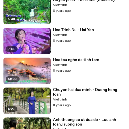
Duyen phan - Nhac che (Karaoke)
Viettrinh
8 years ago
5:48
Hoa Trinh Nu - Hai Yen
Viettrinh
8 years ago
7:05
Hoa tau nghe de tinh tam
Viettrinh
8 years ago
56:33
Chuyen hai dua minh - Duong hong
loan
Viettrinh
8 years ago
5:27
Anh thuong co ut dua do - Luu anh
loan,Truong son