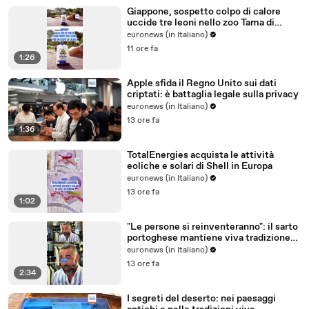
Giappone, sospetto colpo di calore
uccide tre leoni nello zoo Tama di
Tokyo
euronews (in Italiano)
11 ore fa
1:26
Apple sfida il Regno Unito sui dati
criptati: è battaglia legale sulla privacy
euronews (in Italiano)
13 ore fa
1:36
TotalEnergies acquista le attività
eoliche e solari di Shell in Europa
euronews (in Italiano)
13 ore fa
1:02
"Le persone si reinventeranno": il sarto
portoghese mantiene viva tradizione
degli abiti su misura
euronews (in Italiano)
13 ore fa
2:34
I segreti del deserto: nei paesaggi