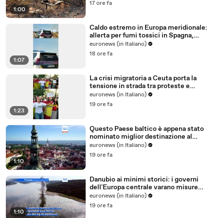
17 ore fa
1:00
Caldo estremo in Europa meridionale:
allerta per fumi tossici in Spagna,
Francia ferma reattori
euronews (in Italiano)
18 ore fa
1:07
La crisi migratoria a Ceuta porta la
tensione in strada tra proteste e
critiche al governo
euronews (in Italiano)
19 ore fa
1:23
Questo Paese baltico è appena stato
nominato miglior destinazione al
mondo per trasferirsi nel 2026
euronews (in Italiano)
19 ore fa
1:10
Danubio ai minimi storici: i governi
dell'Europa centrale varano misure
d'emergenza
euronews (in Italiano)
19 ore fa
1:10