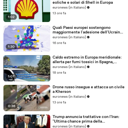
eoliche e solari di Shell in Europa
euronews (in Italiano)
13 ore fa
1:02
Quali Paesi europei sostengono
maggiormente l'adesione dell'Ucraina
all'Ue?
euronews (in Italiano)
16 ore fa
1:30
Caldo estremo in Europa meridionale:
allerta per fumi tossici in Spagna,
Francia ferma reattori
euronews (in Italiano)
18 ore fa
1:07
Drone russo insegue e attacca un civile
a Kherson
euronews (in Italiano)
13 ore fa
0:36
Trump annuncia trattative con l'Iran:
"Ultima chance prima della
decapitazione", Teheran smentisce
euronews (in Italiano)