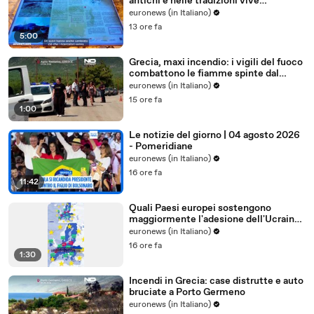
antichi e nelle tradizioni vive
dell'Uzbekistan
euronews (in Italiano)
13 ore fa
5:00
Grecia, maxi incendio: i vigili del fuoco
combattono le fiamme spinte dal
vento
euronews (in Italiano)
15 ore fa
1:00
Le notizie del giorno | 04 agosto 2026
- Pomeridiane
euronews (in Italiano)
16 ore fa
11:42
Quali Paesi europei sostengono
maggiormente l'adesione dell'Ucraina
all'Ue?
euronews (in Italiano)
16 ore fa
1:30
Incendi in Grecia: case distrutte e auto
bruciate a Porto Germeno
euronews (in Italiano)