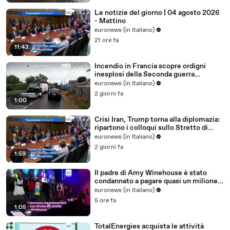
Le notizie del giorno | 04 agosto 2026
- Mattino
euronews (in Italiano)
21 ore fa
11:43
Incendio in Francia scopre ordigni
inesplosi della Seconda guerra
mondiale
euronews (in Italiano)
2 giorni fa
1:00
Crisi Iran, Trump torna alla diplomazia:
ripartono i colloqui sullo Stretto di
Hormuz
euronews (in Italiano)
2 giorni fa
1:59
Il padre di Amy Winehouse è stato
condannato a pagare quasi un milione
di sterline alle amiche
euronews (in Italiano)
5 ore fa
1:05
TotalEnergies acquista le attività