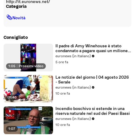
http://it.euronews.net/
Categoria
🗞
Novità
Consigliato
Il padre di Amy Winehouse è stato
condannato a pagare quasi un milione
di sterline alle amiche
euronews (in Italiano)
5 ore fa
1:05
|
Prossimi video
Le notizie del giorno | 04 agosto 2026
- Serale
euronews (in Italiano)
10 ore fa
11:46
Incendio boschivo si estende in una
riserva naturale nel sud dei Paesi Bassi
euronews (in Italiano)
10 ore fa
1:07