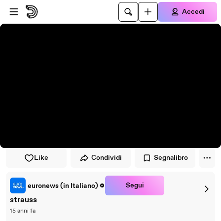
Vai al lettore
Passa al contenuto principale
Accedi
Like
Condividi
Segnalibro
Segui
euronews (in Italiano)
strauss
15 anni fa