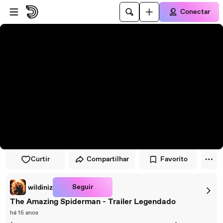
Pular para o player
Ir para o conteúdo principal
Conectar
Curtir
Compartilhar
Favorito
Seguir
wildiniz
The Amazing Spiderman - Trailer Legendado
há 15 anos