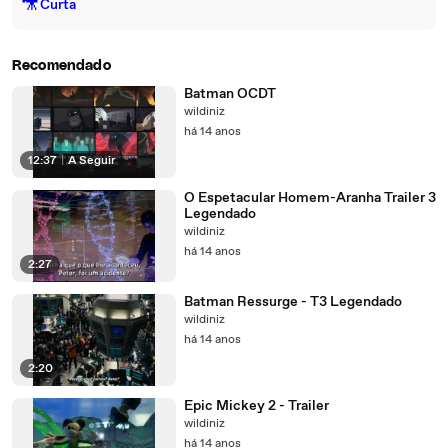
🎥
Curta
Recomendado
Batman OCDT
wildiniz
há 14 anos
12:37
|
A Seguir
O Espetacular Homem-Aranha Trailer 3
Legendado
wildiniz
há 14 anos
2:27
Batman Ressurge - T3 Legendado
wildiniz
há 14 anos
2:20
Epic Mickey 2 - Trailer
wildiniz
há 14 anos