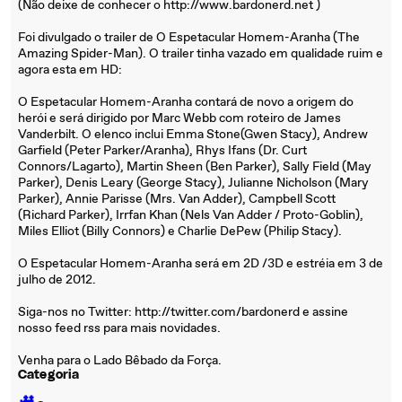
(Não deixe de conhecer o http://www.bardonerd.net )
Foi divulgado o trailer de O Espetacular Homem-Aranha (The
Amazing Spider-Man). O trailer tinha vazado em qualidade ruim e
agora esta em HD:
O Espetacular Homem-Aranha contará de novo a origem do
herói e será dirigido por Marc Webb com roteiro de James
Vanderbilt. O elenco inclui Emma Stone(Gwen Stacy), Andrew
Garfield (Peter Parker/Aranha), Rhys Ifans (Dr. Curt
Connors/Lagarto), Martin Sheen (Ben Parker), Sally Field (May
Parker), Denis Leary (George Stacy), Julianne Nicholson (Mary
Parker), Annie Parisse (Mrs. Van Adder), Campbell Scott
(Richard Parker), Irrfan Khan (Nels Van Adder / Proto-Goblin),
Miles Elliot (Billy Connors) e Charlie DePew (Philip Stacy).
O Espetacular Homem-Aranha será em 2D /3D e estréia em 3 de
julho de 2012.
Siga-nos no Twitter: http://twitter.com/bardonerd e assine
nosso feed rss para mais novidades.
Venha para o Lado Bêbado da Força.
Categoria