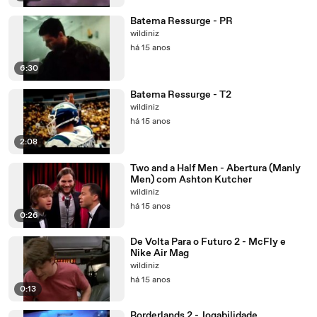
Batema Ressurge - PR
wildiniz
há 15 anos
6:30
Batema Ressurge - T2
wildiniz
há 15 anos
2:08
Two and a Half Men - Abertura (Manly
Men) com Ashton Kutcher
wildiniz
há 15 anos
0:26
De Volta Para o Futuro 2 - McFly e
Nike Air Mag
wildiniz
há 15 anos
0:13
Borderlands 2 - Jogabilidade