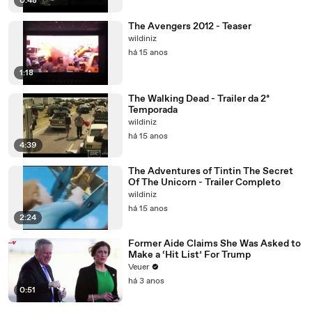
0:48
The Avengers 2012 - Teaser
wildiniz
há 15 anos
1:18
The Walking Dead - Trailer da 2ª
Temporada
wildiniz
há 15 anos
4:39
The Adventures of Tintin The Secret
Of The Unicorn - Trailer Completo
wildiniz
há 15 anos
2:24
Former Aide Claims She Was Asked to
Make a ‘Hit List’ For Trump
Veuer
há 3 anos
0:51