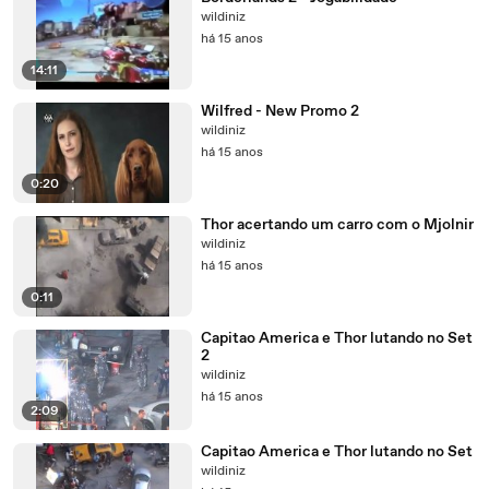
wildiniz
há 15 anos
14:11
Wilfred - New Promo 2
wildiniz
há 15 anos
0:20
Thor acertando um carro com o Mjolnir
wildiniz
há 15 anos
0:11
Capitao America e Thor lutando no Set
2
wildiniz
há 15 anos
2:09
Capitao America e Thor lutando no Set
wildiniz