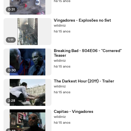
há 15 anos
0:31
Vingadores - Explosões no Set
wildiniz
há 15 anos
1:11
Breaking Bad - S04E06 - "Cornered"
Teaser
wildiniz
há 15 anos
0:30
The Darkest Hour (2011) - Trailer
wildiniz
há 15 anos
2:28
Capitao - Vingadores
wildiniz
há 15 anos