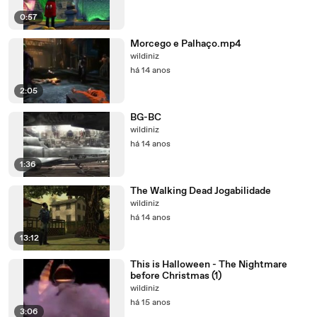
0:57
Morcego e Palhaço.mp4
wildiniz
há 14 anos
2:05
BG-BC
wildiniz
há 14 anos
1:36
The Walking Dead Jogabilidade
wildiniz
há 14 anos
13:12
This is Halloween - The Nightmare
before Christmas (1)
wildiniz
há 15 anos
3:06