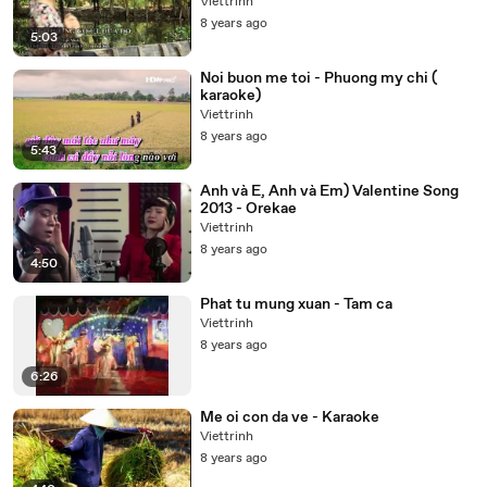
Viettrinh
8 years ago
5:03
Noi buon me toi - Phuong my chi (
karaoke)
Viettrinh
8 years ago
5:43
Anh và E, Anh và Em) Valentine Song
2013 - Orekae
Viettrinh
8 years ago
4:50
Phat tu mung xuan - Tam ca
Viettrinh
8 years ago
6:26
Me oi con da ve - Karaoke
Viettrinh
8 years ago