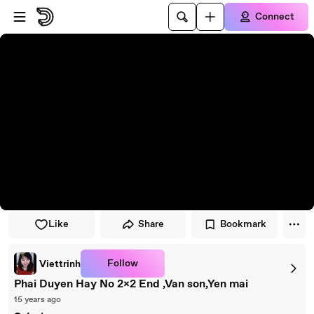
Skip to player
Skip to main content
Connect
Like
Share
Bookmark
Follow
Viettrinh
Phai Duyen Hay No 2x2 End ,Van son,Yen mai
15 years ago