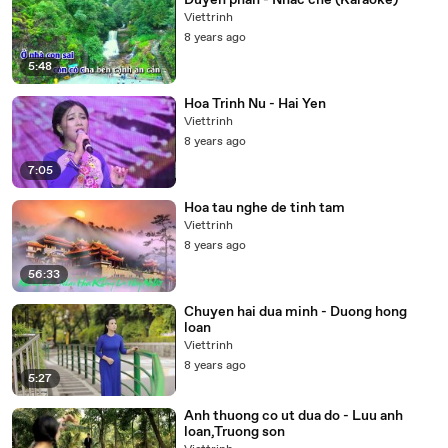
Duyen phan - Nhac che (Karaoke)
Viettrinh
8 years ago
5:48
Hoa Trinh Nu - Hai Yen
Viettrinh
8 years ago
7:05
Hoa tau nghe de tinh tam
Viettrinh
8 years ago
56:33
Chuyen hai dua minh - Duong hong
loan
Viettrinh
8 years ago
5:27
Anh thuong co ut dua do - Luu anh
loan,Truong son