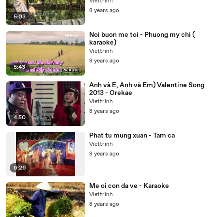
Viettrinh
8 years ago
5:03
Noi buon me toi - Phuong my chi (
karaoke)
Viettrinh
8 years ago
5:43
Anh và E, Anh và Em) Valentine Song
2013 - Orekae
Viettrinh
8 years ago
4:50
Phat tu mung xuan - Tam ca
Viettrinh
8 years ago
6:26
Me oi con da ve - Karaoke
Viettrinh
8 years ago