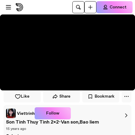
Skip to player
Skip to main content
Connect
Like
Share
Bookmark
Follow
Viettrinh
Son Tinh Thuy Tinh 2x2-Van son,Bao liem
15 years ago