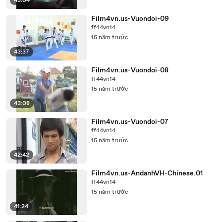
43:04
Film4vn.us-Vuondoi-09
ff44vn14
15 năm trước
43:37
Film4vn.us-Vuondoi-08
ff44vn14
15 năm trước
43:08
Film4vn.us-Vuondoi-07
ff44vn14
15 năm trước
42:42
Film4vn.us-AndanhVH-Chinese.01
ff44vn14
15 năm trước
41:24