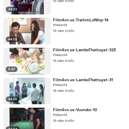
15 năm trước
34:33
Film4vn.us-TraitimLoNhip-14
ff44vn14
15 năm trước
44:02
Film4vn.us-LamboThattuyet-32E
ff44vn14
15 năm trước
6:47
Film4vn.us-LamboThattuyet-31
ff44vn14
15 năm trước
44:35
Film4vn.us-Vuondoi-10
ff44vn14
15 năm trước