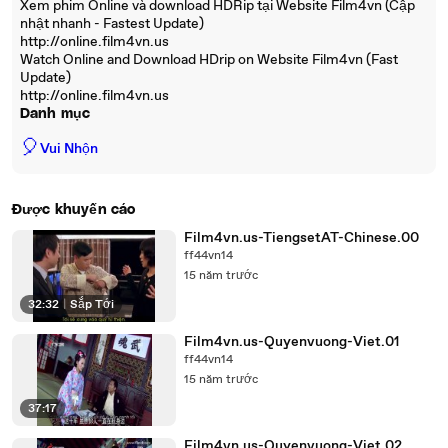
Xem phim Online và download HDRip tại Website Film4vn (Cập
nhật nhanh - Fastest Update)
http://online.film4vn.us
Watch Online and Download HDrip on Website Film4vn (Fast
Update)
http://online.film4vn.us
Danh mục
🎈
Vui Nhộn
Được khuyến cáo
Film4vn.us-TiengsetAT-Chinese.00
ff44vn14
15 năm trước
32:32
|
Sắp Tới
Film4vn.us-Quyenvuong-Viet.01
ff44vn14
15 năm trước
37:17
Film4vn.us-Quyenvuong-Viet.02