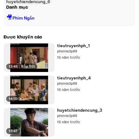
huyetchiendencung_6
Danh mục
🎥
Phim Ngắn
Được khuyến cáo
tieutruyenhph_1
phimle3p88
15 năm trước
13:45
|
Sắp Tới
tieutruyenhph_4
phimle3p88
15 năm trước
14:10
huyetchiendencung_3
phimle3p88
15 năm trước
13:47