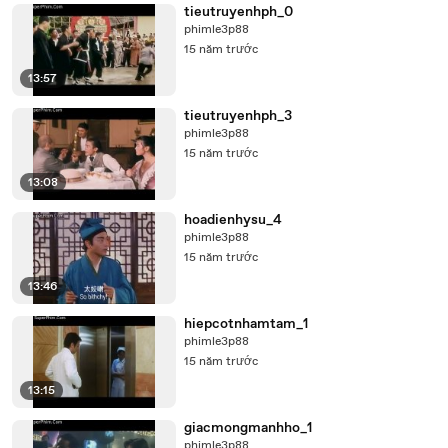
tieutruyenhph_0
phimle3p88
15 năm trước
13:57
tieutruyenhph_3
phimle3p88
15 năm trước
13:08
hoadienhysu_4
phimle3p88
15 năm trước
13:46
hiepcotnhamtam_1
phimle3p88
15 năm trước
13:15
giacmongmanhho_1
phimle3p88