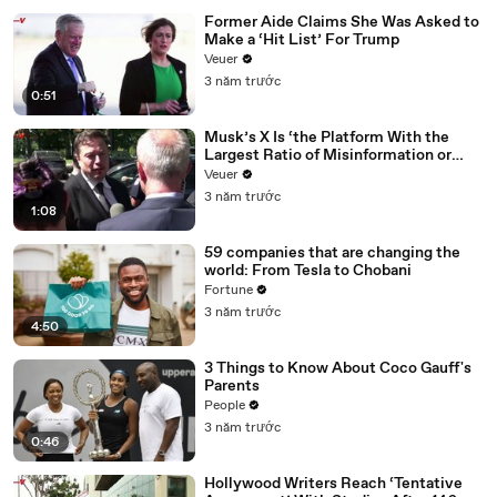
Former Aide Claims She Was Asked to
Make a ‘Hit List’ For Trump
Veuer
3 năm trước
0:51
Musk’s X Is ‘the Platform With the
Largest Ratio of Misinformation or
Disinformation’ Amongst All Social
Veuer
Media Platforms
3 năm trước
1:08
59 companies that are changing the
world: From Tesla to Chobani
Fortune
3 năm trước
4:50
3 Things to Know About Coco Gauff's
Parents
People
3 năm trước
0:46
Hollywood Writers Reach ‘Tentative