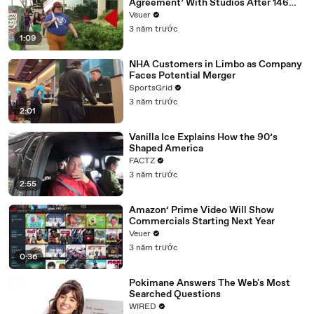
Agreement’ With Studios After 146
Day Strike
Veuer
3 năm trước
1:09
NHA Customers in Limbo as Company
Faces Potential Merger
SportsGrid
3 năm trước
2:01
Vanilla Ice Explains How the 90’s
Shaped America
FACTZ
3 năm trước
2:55
Amazon’ Prime Video Will Show
Commercials Starting Next Year
Veuer
3 năm trước
0:36
Pokimane Answers The Web's Most
Searched Questions
WIRED