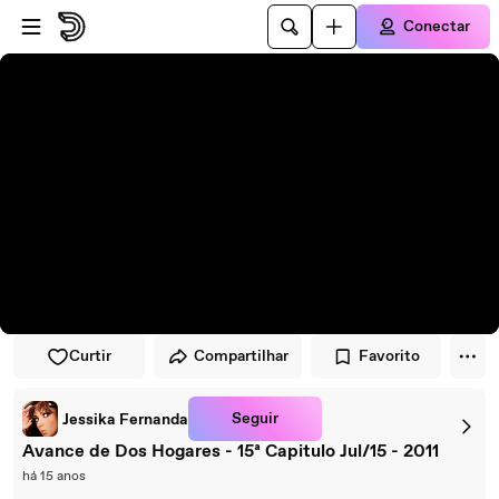
Pular para o player
Ir para o conteúdo principal
Conectar
Curtir
Compartilhar
Favorito
Seguir
Jessika Fernanda
Avance de Dos Hogares - 15ª Capitulo Jul/15 - 2011
há 15 anos