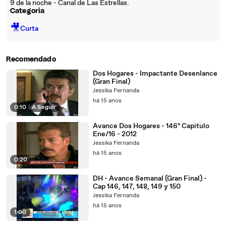
9 de la noche - Canal de Las Estrellas.
Categoria
🎥
Curta
Recomendado
Dos Hogares - Impactante Desenlance
(Gran Final)
Jessika Fernanda
há 15 anos
0:10
|
A Seguir
Avance Dos Hogares - 146ª Capitulo
Ene/16 - 2012
Jessika Fernanda
há 15 anos
0:20
DH - Avance Semanal (Gran Final) -
Cap 146, 147, 148, 149 y 150
Jessika Fernanda
há 15 anos
1:00