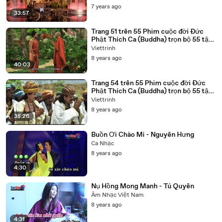
7 years ago
33:57
Trang 51 trên 55 Phim cuộc đời Đức
Phật Thích Ca (Buddha) trọn bộ 55 tập
lồng tiếng
Viettrinh
8 years ago
40:03
Trang 54 trên 55 Phim cuộc đời Đức
Phật Thích Ca (Buddha) trọn bộ 55 tập
lồng tiếng
Viettrinh
8 years ago
38:26
Buồn Ơi Chào Mi - Nguyên Hưng
Ca Nhạc
8 years ago
4:30
Nụ Hồng Mong Manh - Tú Quyên
Âm Nhạc Việt Nam
8 years ago
4:31