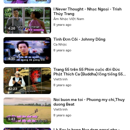
I Never Thought - Nhạc Ngoại - Trish
Thùy Trang
Âm Nhạc Việt Nam
8 years ago
4:26
Tình Đơn Côi - Johnny Dũng
Ca Nhạc
8 years ago
4:35
Trang 55 trên 55 Phim cuộc đời Đức
Phật Thích Ca (Buddha) lồng tiếng 55
tập trọn bộ
Viettrinh
8 years ago
42:23
Noi buon me toi - Phuong my chi,Thuy
duong Beat
Viettrinh
8 years ago
5:43