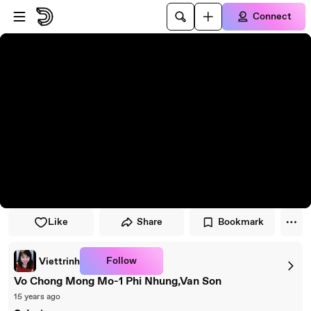
Skip to player
Skip to main content
Connect
Like
Share
Bookmark
Follow
Viettrinh
Vo Chong Mong Mo-1 Phi Nhung,Van Son
15 years ago