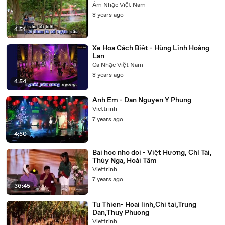
Âm Nhạc Việt Nam
8 years ago
4:51
Xe Hoa Cách Biệt - Hùng Linh Hoàng
Lan
Ca Nhạc Việt Nam
8 years ago
4:54
Anh Em - Dan Nguyen Y Phung
Viettrinh
7 years ago
4:50
Bai hoc nho doi - Việt Hương, Chí Tài,
Thúy Nga, Hoài Tâm
Viettrinh
7 years ago
36:45
Tu Thien- Hoai linh,Chi tai,Trung
Dan,Thuy Phuong
Viettrinh