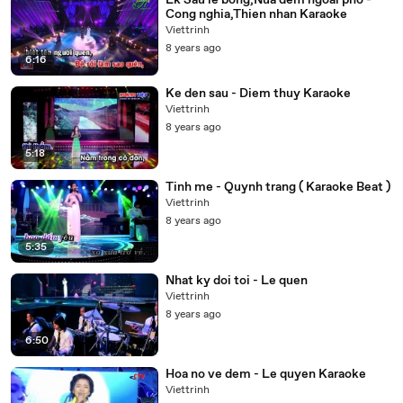
Lk Sau le bong,Nua dem ngoai pho -
Cong nghia,Thien nhan Karaoke
Viettrinh
8 years ago
6:16
Ke den sau - Diem thuy Karaoke
Viettrinh
8 years ago
5:18
Tinh me - Quynh trang ( Karaoke Beat )
Viettrinh
8 years ago
5:35
Nhat ky doi toi - Le quen
Viettrinh
8 years ago
6:50
Hoa no ve dem - Le quyen Karaoke
Viettrinh