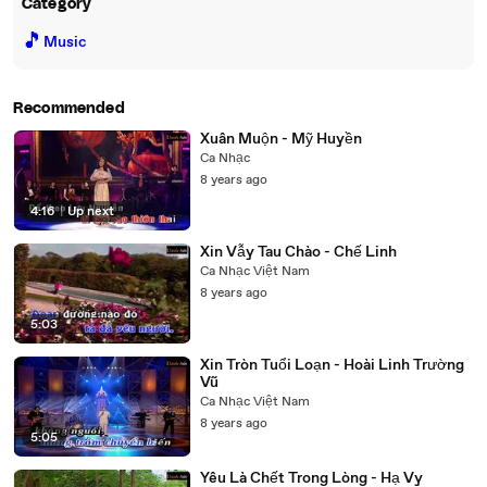
Category
🎵
Music
Recommended
Xuân Muộn - Mỹ Huyền
Ca Nhạc
8 years ago
4:16
|
Up next
Xin Vẫy Tau Chào - Chế Linh
Ca Nhạc Việt Nam
8 years ago
5:03
Xin Tròn Tuổi Loạn - Hoài Linh Trường
Vũ
Ca Nhạc Việt Nam
8 years ago
5:05
Yêu Là Chết Trong Lòng - Hạ Vy