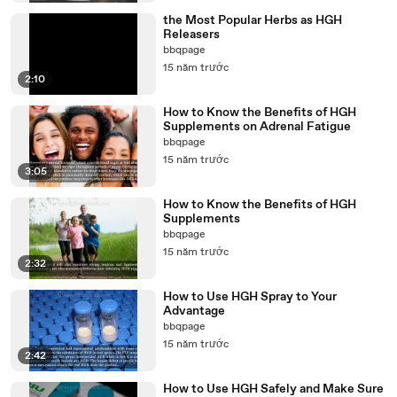
the Most Popular Herbs as HGH
Releasers
bbqpage
15 năm trước
2:10
How to Know the Benefits of HGH
Supplements on Adrenal Fatigue
bbqpage
15 năm trước
3:05
How to Know the Benefits of HGH
Supplements
bbqpage
15 năm trước
2:32
How to Use HGH Spray to Your
Advantage
bbqpage
15 năm trước
2:42
How to Use HGH Safely and Make Sure