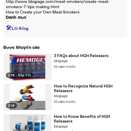
http://www.bbqpage.com/meat-smokers/create-meat-
smokers-7-tips-making.html
How to Create your Own Meat Smokers
Danh mục
🛠️
Lối Sống
Được khuyến cáo
3 FAQs about HGH Releasers
bbqpage
15 năm trước
2:18
|
Sắp Tới
How to Recognize Natural HGH
Releasers
bbqpage
15 năm trước
2:18
How to Know Benefits of HGH
Releasers
bbqpage