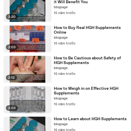
it Will Benefit You
bbqpage
15 năm trước
2:20
How to Buy Real HGH Supplements
Online
bbqpage
15 năm trước
2:03
How to Be Cautious about Safety of
HGH Supplements
bbqpage
15 năm trước
2:12
How to Weigh in on Effective HGH
Supplements
bbqpage
15 năm trước
2:03
How to Learn about HGH Supplements
bbqpage
15 năm trước