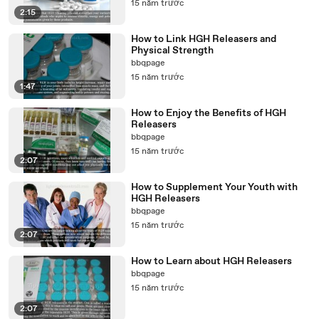
15 năm trước
2:15
How to Link HGH Releasers and
Physical Strength
bbqpage
15 năm trước
1:47
How to Enjoy the Benefits of HGH
Releasers
bbqpage
15 năm trước
2:07
How to Supplement Your Youth with
HGH Releasers
bbqpage
15 năm trước
2:07
How to Learn about HGH Releasers
bbqpage
15 năm trước
2:07