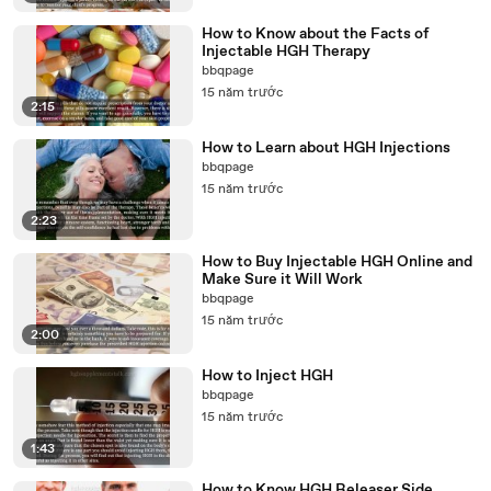
How to Know about the Facts of
Injectable HGH Therapy
bbqpage
15 năm trước
2:15
How to Learn about HGH Injections
bbqpage
15 năm trước
2:23
How to Buy Injectable HGH Online and
Make Sure it Will Work
bbqpage
15 năm trước
2:00
How to Inject HGH
bbqpage
15 năm trước
1:43
How to Know HGH Releaser Side