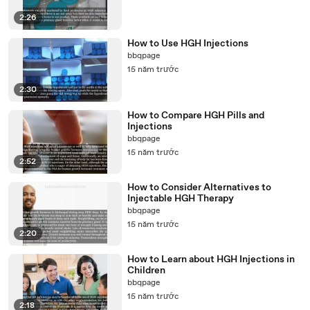
2:26
How to Use HGH Injections
bbqpage
15 năm trước
2:30
How to Compare HGH Pills and
Injections
bbqpage
15 năm trước
2:52
How to Consider Alternatives to
Injectable HGH Therapy
bbqpage
15 năm trước
2:20
How to Learn about HGH Injections in
Children
bbqpage
15 năm trước
2:18