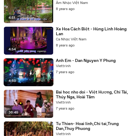
Âm Nhạc Việt Nam
8 years ago
4:51
Xe Hoa Cách Biệt - Hùng Linh Hoàng
Lan
Ca Nhạc Việt Nam
8 years ago
4:54
Anh Em - Dan Nguyen Y Phung
Viettrinh
7 years ago
4:50
Bai hoc nho doi - Việt Hương, Chí Tài,
Thúy Nga, Hoài Tâm
Viettrinh
7 years ago
36:45
Tu Thien- Hoai linh,Chi tai,Trung
Dan,Thuy Phuong
Viettrinh