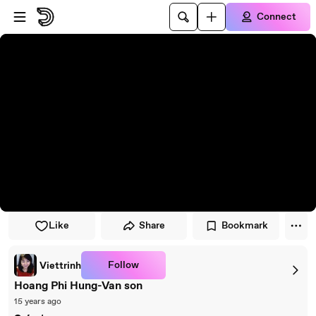
Skip to player
Skip to main content
Connect
Like
Share
Bookmark
Follow
Viettrinh
Hoang Phi Hung-Van son
15 years ago