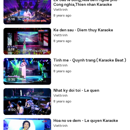
Lk Sau le bong,Nua dem ngoai pho -
Cong nghia,Thien nhan Karaoke
Viettrinh
8 years ago
6:16
Ke den sau - Diem thuy Karaoke
Viettrinh
8 years ago
5:18
Tinh me - Quynh trang ( Karaoke Beat )
Viettrinh
8 years ago
5:35
Nhat ky doi toi - Le quen
Viettrinh
8 years ago
6:50
Hoa no ve dem - Le quyen Karaoke
Viettrinh