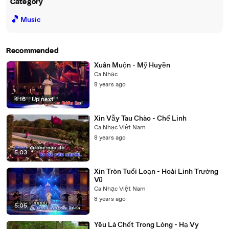
Category
🎵
Music
Recommended
Xuân Muộn - Mỹ Huyền
Ca Nhạc
8 years ago
4:16
|
Up next
Xin Vẫy Tau Chào - Chế Linh
Ca Nhạc Việt Nam
8 years ago
5:03
Xin Tròn Tuổi Loạn - Hoài Linh Trường
Vũ
Ca Nhạc Việt Nam
8 years ago
5:05
Yêu Là Chết Trong Lòng - Hạ Vy