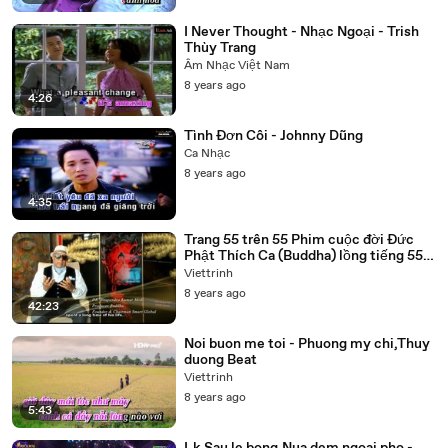
I Never Thought - Nhạc Ngoại - Trish
Thùy Trang
Âm Nhạc Việt Nam
8 years ago
4:26
Tình Đơn Côi - Johnny Dũng
Ca Nhạc
8 years ago
4:35
Trang 55 trên 55 Phim cuộc đời Đức
Phật Thích Ca (Buddha) lồng tiếng 55
tập trọn bộ
Viettrinh
8 years ago
42:23
Noi buon me toi - Phuong my chi,Thuy
duong Beat
Viettrinh
8 years ago
5:43