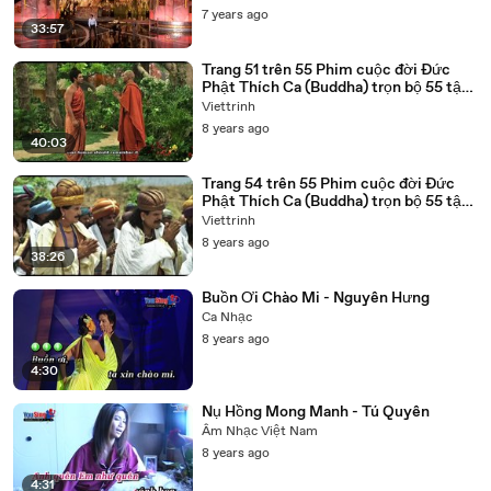
7 years ago
33:57
Trang 51 trên 55 Phim cuộc đời Đức
Phật Thích Ca (Buddha) trọn bộ 55 tập
lồng tiếng
Viettrinh
8 years ago
40:03
Trang 54 trên 55 Phim cuộc đời Đức
Phật Thích Ca (Buddha) trọn bộ 55 tập
lồng tiếng
Viettrinh
8 years ago
38:26
Buồn Ơi Chào Mi - Nguyên Hưng
Ca Nhạc
8 years ago
4:30
Nụ Hồng Mong Manh - Tú Quyên
Âm Nhạc Việt Nam
8 years ago
4:31