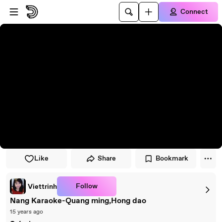
Skip to player
Skip to main content
Connect
Like
Share
Bookmark
Follow
Viettrinh
Nang Karaoke-Quang ming,Hong dao
15 years ago