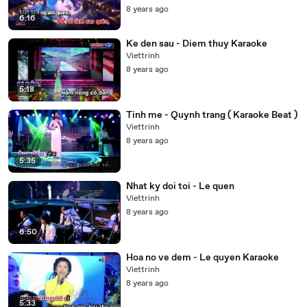
8 years ago
6:16
Ke den sau - Diem thuy Karaoke
Viettrinh
8 years ago
5:18
Tinh me - Quynh trang ( Karaoke Beat )
Viettrinh
8 years ago
5:35
Nhat ky doi toi - Le quen
Viettrinh
8 years ago
6:50
Hoa no ve dem - Le quyen Karaoke
Viettrinh
8 years ago
5:33