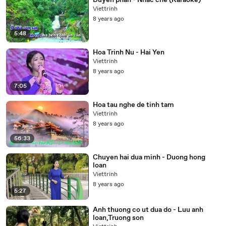
Duyen phan - Nhac che (Karaoke)
Viettrinh
8 years ago
5:48
Hoa Trinh Nu - Hai Yen
Viettrinh
8 years ago
7:05
Hoa tau nghe de tinh tam
Viettrinh
8 years ago
56:33
Chuyen hai dua minh - Duong hong
loan
Viettrinh
8 years ago
5:27
Anh thuong co ut dua do - Luu anh
loan,Truong son