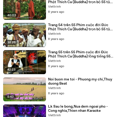
Phật Thích Ca (Buddha) trọn bộ 55 tập
lồng tiếng
Viettrinh
8 years ago
40:03
Trang 54 trên 55 Phim cuộc đời Đức
Phật Thích Ca (Buddha) trọn bộ 55 tập
lồng tiếng
Viettrinh
8 years ago
38:26
Trang 55 trên 55 Phim cuộc đời Đức
Phật Thích Ca (Buddha) lồng tiếng 55
tập trọn bộ
Viettrinh
8 years ago
42:23
Noi buon me toi - Phuong my chi,Thuy
duong Beat
Viettrinh
8 years ago
5:43
Lk Sau le bong,Nua dem ngoai pho -
Cong nghia,Thien nhan Karaoke
Viettrinh