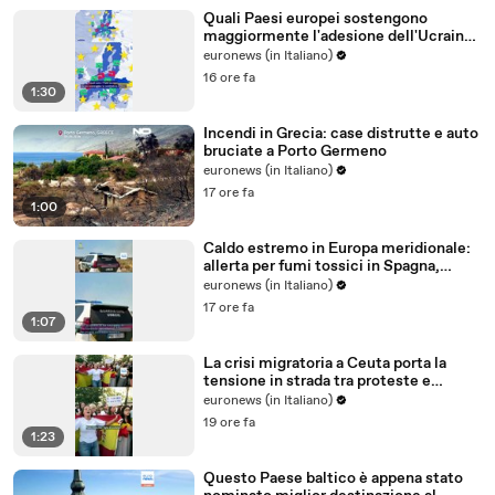
Quali Paesi europei sostengono
maggiormente l'adesione dell'Ucraina
all'Ue?
euronews (in Italiano)
16 ore fa
1:30
Incendi in Grecia: case distrutte e auto
bruciate a Porto Germeno
euronews (in Italiano)
17 ore fa
1:00
Caldo estremo in Europa meridionale:
allerta per fumi tossici in Spagna,
Francia ferma reattori
euronews (in Italiano)
17 ore fa
1:07
La crisi migratoria a Ceuta porta la
tensione in strada tra proteste e
critiche al governo
euronews (in Italiano)
19 ore fa
1:23
Questo Paese baltico è appena stato