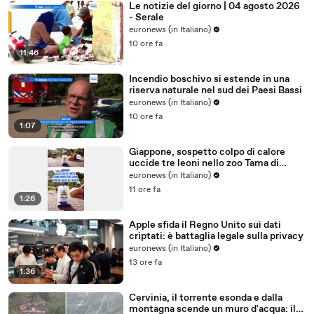
Le notizie del giorno | 04 agosto 2026
- Serale
euronews (in Italiano)
10 ore fa
11:46
Incendio boschivo si estende in una
riserva naturale nel sud dei Paesi Bassi
euronews (in Italiano)
10 ore fa
1:07
Giappone, sospetto colpo di calore
uccide tre leoni nello zoo Tama di
Tokyo
euronews (in Italiano)
11 ore fa
1:26
Apple sfida il Regno Unito sui dati
criptati: è battaglia legale sulla privacy
euronews (in Italiano)
13 ore fa
1:36
Cervinia, il torrente esonda e dalla
montagna scende un muro d'acqua: il