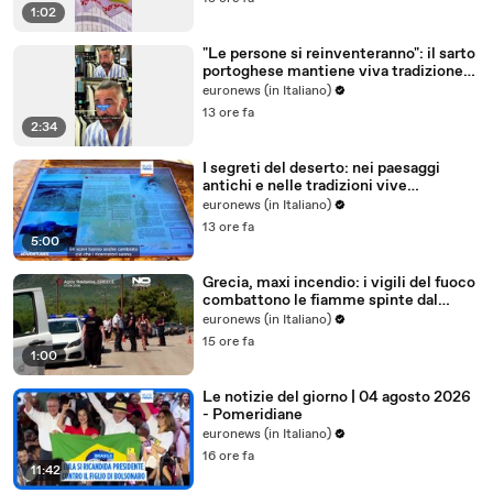
1:02
"Le persone si reinventeranno": il sarto
portoghese mantiene viva tradizione
degli abiti su misura
euronews (in Italiano)
13 ore fa
2:34
I segreti del deserto: nei paesaggi
antichi e nelle tradizioni vive
dell'Uzbekistan
euronews (in Italiano)
13 ore fa
5:00
Grecia, maxi incendio: i vigili del fuoco
combattono le fiamme spinte dal
vento
euronews (in Italiano)
15 ore fa
1:00
Le notizie del giorno | 04 agosto 2026
- Pomeridiane
euronews (in Italiano)
16 ore fa
11:42