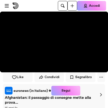
Vai al lettore
Passa al contenuto principale
Accedi
Like
Condividi
Segnalibro
Segui
euronews (in Italiano)
Afghanistan: il passaggio di consegne mette alla
prova...