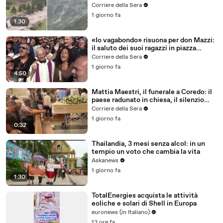
video del nubifragio
Corriere della Sera
1 giorno fa
1:30
«Io vagabondo» risuona per don Mazzi:
il saluto dei suoi ragazzi in piazza
Sant'Ambrogio
Corriere della Sera
1 giorno fa
4:50
Mattia Maestri, il funerale a Coredo: il
paese radunato in chiesa, il silenzio
della famiglia, gli abbracci
Corriere della Sera
1 giorno fa
0:32
Thailandia, 3 mesi senza alcol: in un
tempio un voto che cambia la vita
Askanews
1 giorno fa
1:30
TotalEnergies acquista le attività
eoliche e solari di Shell in Europa
euronews (in Italiano)
13 ore fa