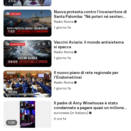
2:03
Nuova protesta contro l'inceneritore di
Santa Palomba: "Né poteri né sentenze
ci fermeranno!"
Radio Roma
1 giorno fa
1:53
Vaccini Aviaria: il mondo antisistema
si spacca
Radio Roma
1 giorno fa
54:02
Il nuovo piano di rete regionale per
l’Endometriosi
Radio Roma
1 giorno fa
55:55
Il padre di Amy Winehouse è stato
condannato a pagare quasi un milione
di sterline alle amiche
euronews (in Italiano)
5 ore fa
1:05