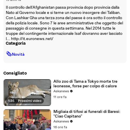
15 anni fa
Il controllo dell'Afghanistan passa provincia dopo provincia dalla
Nato al Governo locale e si teme un nuovo insorgere dei Taliban.
Con Lashkar Gha una terza zona del paese è ora sotto il controllo
della polizia locale. Sono 7 le aree amministrative che oggetto del
passaggio di consegne in questa settimana. Nel 2014 tutte le
truppe del contingente internazionale Isaf dovranno aver lasciato
l... http://it.euronews.net/
Categoria
🗞
Novità
Consigliato
Allo zoo di Tama a Tokyo morte tre
leonesse, forse per colpo di calore
Askanews
11 ore fa
1:35
|
Prossimi video
Migliaia di tifosi ai funerali di Baresi:
"Ciao Capitano"
Askanews
16 ore fa