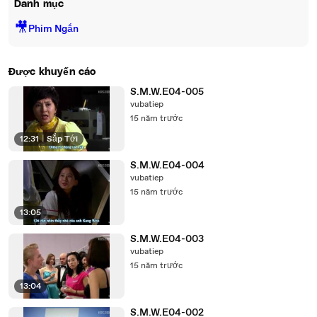
Danh mục
🎥
Phim Ngắn
Được khuyến cáo
S.M.W.E04-005
vubatiep
15 năm trước
12:31
|
Sắp Tới
S.M.W.E04-004
vubatiep
15 năm trước
13:05
S.M.W.E04-003
vubatiep
15 năm trước
13:04
S.M.W.E04-002