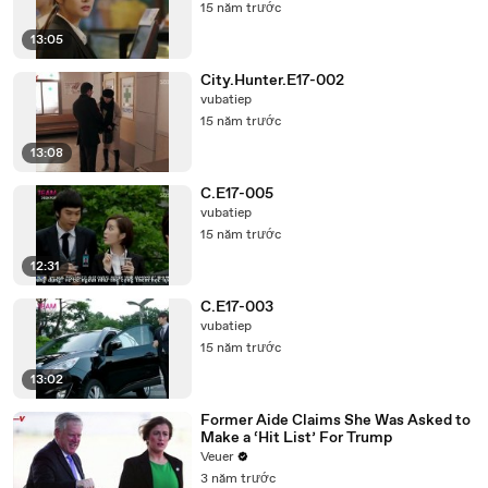
15 năm trước
13:05
City.Hunter.E17-002
vubatiep
15 năm trước
13:08
C.E17-005
vubatiep
15 năm trước
12:31
C.E17-003
vubatiep
15 năm trước
13:02
Former Aide Claims She Was Asked to
Make a ‘Hit List’ For Trump
Veuer
3 năm trước