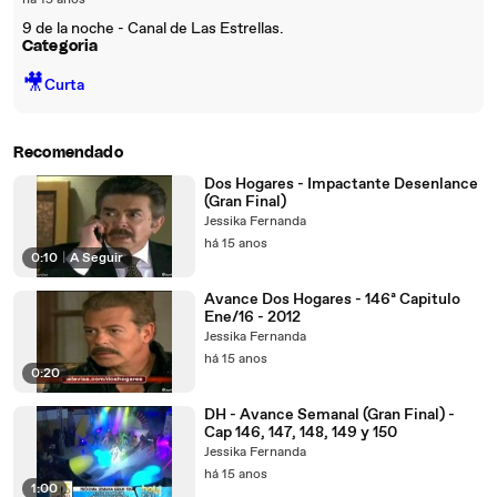
há 15 anos
9 de la noche - Canal de Las Estrellas.
Categoria
🎥
Curta
Recomendado
Dos Hogares - Impactante Desenlance
(Gran Final)
Jessika Fernanda
há 15 anos
0:10
|
A Seguir
Avance Dos Hogares - 146ª Capitulo
Ene/16 - 2012
Jessika Fernanda
há 15 anos
0:20
DH - Avance Semanal (Gran Final) -
Cap 146, 147, 148, 149 y 150
Jessika Fernanda
há 15 anos
1:00