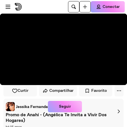
Pular para o player
Ir para o conteúdo principal
Conectar
Curtir
Compartilhar
Favorito
Seguir
Jessika Fernanda
Promo de Anahí - (Angélica Te Invita a Vivir Dos
Hogares)