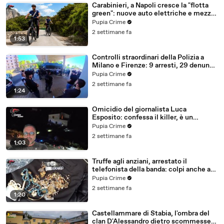
Carabinieri, a Napoli cresce la "flotta
green": nuove auto elettriche e mezzi
sostenibili anche sulle isole (25.07.26)
Pupia Crime
2 settimane fa
1:53
Controlli straordinari della Polizia a
Milano e Firenze: 9 arresti, 29 denunce
e oltre 7mila persone identificate
Pupia Crime
(25.07.26)
2 settimane fa
1:24
Omicidio del giornalista Luca
Esposito: confessa il killer, è un
26enne tunisino (25.07.26)
Pupia Crime
2 settimane fa
1:03
Truffe agli anziani, arrestato il
telefonista della banda: colpi anche ad
Aversa, oltre 300mila euro il bottino
Pupia Crime
stimato (24.07.26)
2 settimane fa
1:20
Castellammare di Stabia, l'ombra del
clan D'Alessandro dietro scommesse