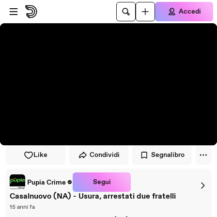
Vai al lettore
Passa al contenuto principale
Accedi
Like
Condividi
Segnalibro
Segui
Pupia Crime
Casalnuovo (NA) - Usura, arrestati due fratelli
15 anni fa