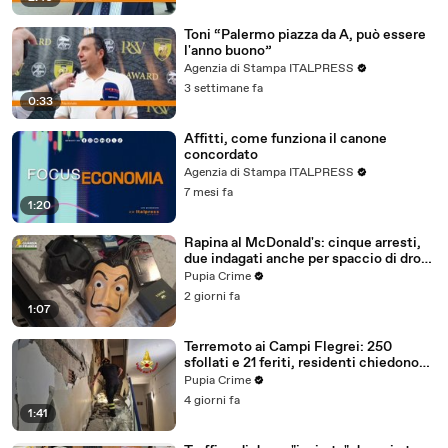
Toni “Palermo piazza da A, può essere
l'anno buono”
Agenzia di Stampa ITALPRESS
3 settimane fa
0:33
Affitti, come funziona il canone
concordato
Agenzia di Stampa ITALPRESS
7 mesi fa
1:20
Rapina al McDonald's: cinque arresti,
due indagati anche per spaccio di droga
(03.08.26)
Pupia Crime
2 giorni fa
1:07
Terremoto ai Campi Flegrei: 250
sfollati e 21 feriti, residenti chiedono
certezze sul futuro (01.08.26)
Pupia Crime
4 giorni fa
1:41