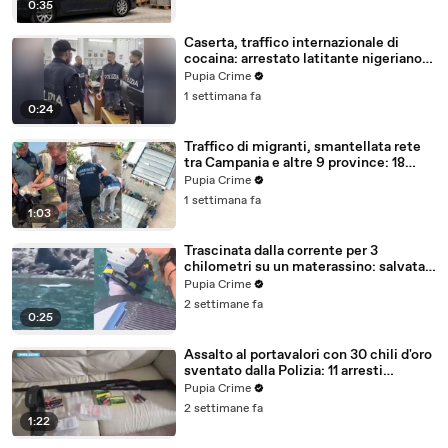
0:35
Caserta, traffico internazionale di
cocaina: arrestato latitante nigeriano
ricercato dal 2019 (28.07.26)
Pupia Crime
1 settimana fa
0:24
Traffico di migranti, smantellata rete
tra Campania e altre 9 province: 18
arresti (27.07.26)
Pupia Crime
1 settimana fa
1:03
Trascinata dalla corrente per 3
chilometri su un materassino: salvata
dalla Polizia (25.07.26)
Pupia Crime
2 settimane fa
0:25
Assalto al portavalori con 30 chili d'oro
sventato dalla Polizia: 11 arresti
(25.07.26)
Pupia Crime
2 settimane fa
1:22