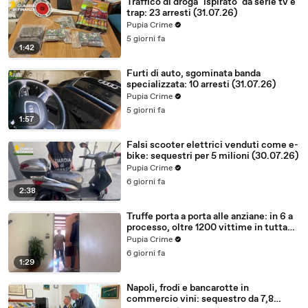
Traffico di droga "ispirato" da serie tv e
trap: 23 arresti (31.07.26)
Pupia Crime
5 giorni fa
1:42
Furti di auto, sgominata banda
specializzata: 10 arresti (31.07.26)
Pupia Crime
5 giorni fa
1:57
Falsi scooter elettrici venduti come e-
bike: sequestri per 5 milioni (30.07.26)
Pupia Crime
6 giorni fa
2:38
Truffe porta a porta alle anziane: in 6 a
processo, oltre 1200 vittime in tutta
Italia (30.07.26)
Pupia Crime
6 giorni fa
1:29
Napoli, frodi e bancarotte in
commercio vini: sequestro da 7,8