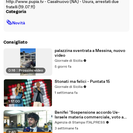
http://www.pupia.tv - Casalnuovo (NA) - Usura, arrestati due
fratelli (19.07.11)
Categoria
🗞
Novità
Consigliato
palazzina sventrata a Messina, nuovo
video
Giornale di Sicilia
5 giorni fa
0:16
|
Prossimi video
Stonati ma felici - Puntata 15
Giornale di Sicilia
1 settimana fa
1:17:00
Benifei "Sospensione accordo Ue-
Israele materia commerciale, voto a
maggioranza"
Agenzia di Stampa ITALPRESS
3 settimane fa
2:40