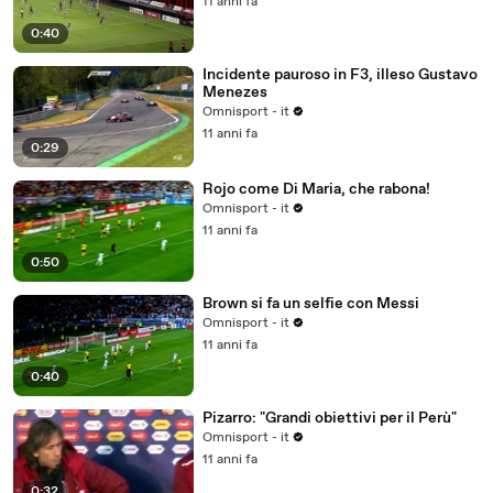
11 anni fa
0:40
Incidente pauroso in F3, illeso Gustavo
Menezes
Omnisport - it
11 anni fa
0:29
Rojo come Di Maria, che rabona!
Omnisport - it
11 anni fa
0:50
Brown si fa un selfie con Messi
Omnisport - it
11 anni fa
0:40
Pizarro: "Grandi obiettivi per il Perù"
Omnisport - it
11 anni fa
0:32