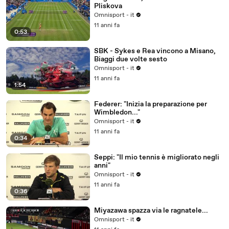
Pliskova
Omnisport - it
11 anni fa
0:53
SBK - Sykes e Rea vincono a Misano,
Biaggi due volte sesto
Omnisport - it
11 anni fa
1:54
Federer: "Inizia la preparazione per
Wimbledon..."
Omnisport - it
11 anni fa
0:34
Seppi: "Il mio tennis è migliorato negli
anni"
Omnisport - it
11 anni fa
0:36
Miyazawa spazza via le ragnatele...
Omnisport - it