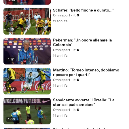
Schafer: "Bello finché è durato..."
Omnisport - it
11 anni fa
1:15
Pekerman: "Un onore allenare la
Colombia"
Omnisport - it
11 anni fa
1:17
Martino: "Torneo intenso, dobbiamo
riposare per i quarti"
Omnisport - it
11 anni fa
1:24
Sanvicente avverte il Brasile: "La
storia si può cambiare"
Omnisport - it
11 anni fa
1:06