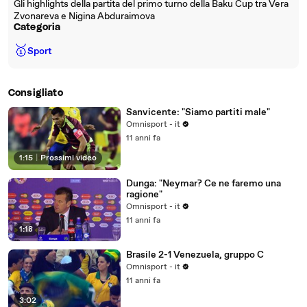
Gli highlights della partita del primo turno della Baku Cup tra Vera
Zvonareva e Nigina Abduraimova
Categoria
🥇
Sport
Consigliato
Sanvicente: "Siamo partiti male"
Omnisport - it
11 anni fa
1:15
|
Prossimi video
Dunga: "Neymar? Ce ne faremo una
ragione"
Omnisport - it
11 anni fa
1:18
Brasile 2-1 Venezuela, gruppo C
Omnisport - it
11 anni fa
3:02