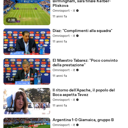
Birmingham, sarà finale Kerber-
Pliskova
Omnisport - it
11 anni fa
2:38
Diaz: "Complimenti alla squadra"
Omnisport - it
11 anni fa
0:51
El Maestro Tabarez: "Poco convinto
della prestazione"
Omnisport - it
11 anni fa
1:31
Il ritorno dell'Apache, il popolo del
Boca aspetta Tevez
Omnisport - it
11 anni fa
1:16
Argentina 1-0 Giamaica, gruppo B
Omnisport - it