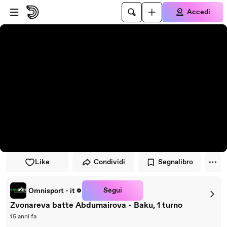
Vai al lettore
Passa al contenuto principale
Accedi
Like
Condividi
Segnalibro
Segui
Omnisport - it
Zvonareva batte Abdumairova - Baku, 1 turno
15 anni fa