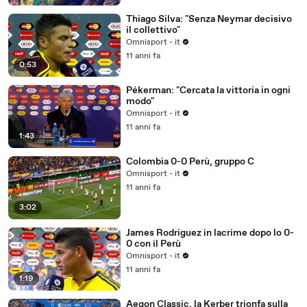
Thiago Silva: "Senza Neymar decisivo
il collettivo"
Omnisport - it
11 anni fa
0:53
Pékerman: "Cercata la vittoria in ogni
modo"
Omnisport - it
11 anni fa
1:43
Colombia 0-0 Perù, gruppo C
Omnisport - it
11 anni fa
3:02
James Rodriguez in lacrime dopo lo 0-
0 con il Perù
Omnisport - it
11 anni fa
1:19
Aegon Classic, la Kerber trionfa sulla