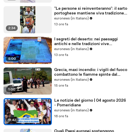
"Le persone si reinventeranno": il sarto
portoghese mantiene viva tradizione
degli abiti su misura
euronews (in Italiano)
13 ore fa
2:34
I segreti del deserto: nei paesaggi
antichi e nelle tradizioni vive
dell'Uzbekistan
euronews (in Italiano)
13 ore fa
5:00
Grecia, maxi incendio: i vigili del fuoco
combattono le fiamme spinte dal
vento
euronews (in Italiano)
15 ore fa
1:00
Le notizie del giorno | 04 agosto 2026
- Pomeridiane
euronews (in Italiano)
16 ore fa
11:42
Quali Paesi europei sostengono