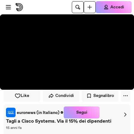
Vai al lettore
Passa al contenuto principale
Accedi
Like
Condividi
Segnalibro
Segui
euronews (in Italiano)
Tagli a Cisco Systems. Via il 15% dei dipendenti
15 anni fa