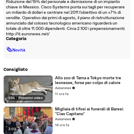
Riduzione del 15% del personale e dismissione di un impianto
chiave in Messico. Cisco Systems punta sui tagli per recuperare
un miliardo di dollari e centrare nel 2011 l'obiettivo di un +7% di
vendite. Operativo dai primi di agosto, il piano di ristrutturazione
annunciato dal colosso tecnologico americano riguarderà un
totale di oltre 11.000 dipendenti. Circa 2.100 i prepensionamenti.
http://it.euronews.net/
Categoria
🗞
Novità
Consigliato
Allo zoo di Tama a Tokyo morte tre
leonesse, forse per colpo di calore
Askanews
11 ore fa
1:35
|
Prossimi video
Migliaia di tifosi ai funerali di Baresi:
"Ciao Capitano"
Askanews
16 ore fa
2:03