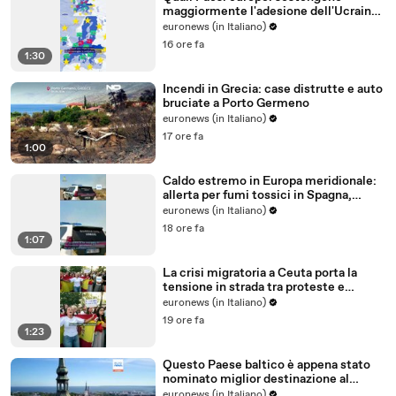
maggiormente l'adesione dell'Ucraina
all'Ue?
euronews (in Italiano)
16 ore fa
1:30
Incendi in Grecia: case distrutte e auto
bruciate a Porto Germeno
euronews (in Italiano)
17 ore fa
1:00
Caldo estremo in Europa meridionale:
allerta per fumi tossici in Spagna,
Francia ferma reattori
euronews (in Italiano)
18 ore fa
1:07
La crisi migratoria a Ceuta porta la
tensione in strada tra proteste e
critiche al governo
euronews (in Italiano)
19 ore fa
1:23
Questo Paese baltico è appena stato
nominato miglior destinazione al
mondo per trasferirsi nel 2026
euronews (in Italiano)