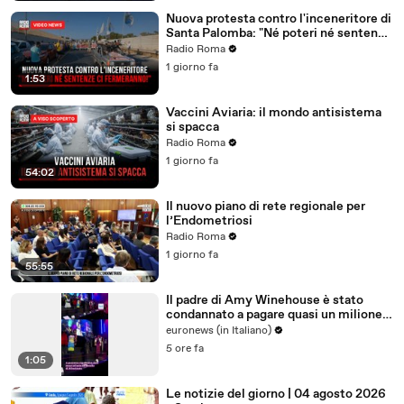
Nuova protesta contro l'inceneritore di
Santa Palomba: "Né poteri né sentenze
ci fermeranno!"
Radio Roma
1 giorno fa
1:53
Vaccini Aviaria: il mondo antisistema
si spacca
Radio Roma
1 giorno fa
54:02
Il nuovo piano di rete regionale per
l’Endometriosi
Radio Roma
1 giorno fa
55:55
Il padre di Amy Winehouse è stato
condannato a pagare quasi un milione
di sterline alle amiche
euronews (in Italiano)
5 ore fa
1:05
Le notizie del giorno | 04 agosto 2026