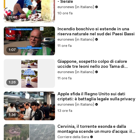
- Serale
euronews (in Italiano)
10 ore fa
11:46
Incendio boschivo si estende in una
riserva naturale nel sud dei Paesi Bassi
euronews (in Italiano)
11 ore fa
1:07
Giappone, sospetto colpo di calore
uccide tre leoni nello zoo Tama di
Tokyo
euronews (in Italiano)
11 ore fa
1:26
Apple sfida il Regno Unito sui dati
criptati: è battaglia legale sulla privacy
euronews (in Italiano)
13 ore fa
1:36
Cervinia, il torrente esonda e dalla
montagna scende un muro d'acqua: il
video del nubifragio
Corriere della Sera