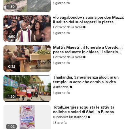
1 giorno fa
1:30
«Io vagabondo» risuona per don Mazzi:
il saluto dei suoi ragazzi in piazza
Sant'Ambrogio
Corriere della Sera
1 giorno fa
4:50
Mattia Maestri, il funerale a Coredo: il
paese radunato in chiesa, il silenzio
della famiglia, gli abbracci
Corriere della Sera
1 giorno fa
0:32
Thailandia, 3 mesi senza alcol: in un
tempio un voto che cambia la vita
Askanews
1 giorno fa
1:30
TotalEnergies acquista le attività
eoliche e solari di Shell in Europa
euronews (in Italiano)
13 ore fa
1:02