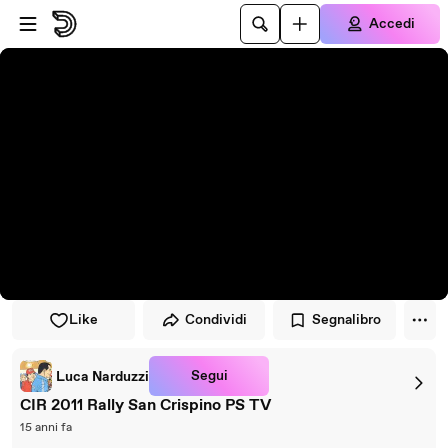
Vai al lettore
Passa al contenuto principale
Accedi
Like
Condividi
Segnalibro
Segui
Luca Narduzzi
CIR 2011 Rally San Crispino PS TV
15 anni fa