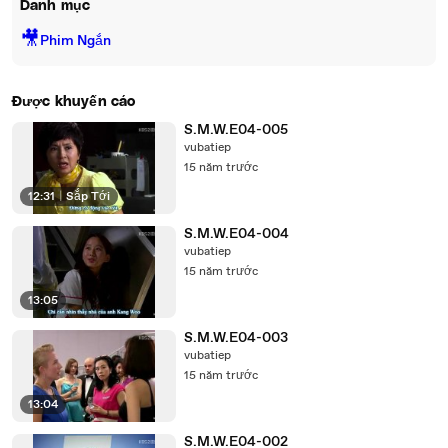
Danh mục
🎥
Phim Ngắn
Được khuyến cáo
S.M.W.E04-005
vubatiep
15 năm trước
12:31
|
Sắp Tới
S.M.W.E04-004
vubatiep
15 năm trước
13:05
S.M.W.E04-003
vubatiep
15 năm trước
13:04
S.M.W.E04-002