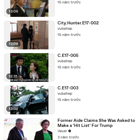
15 năm trước
13:05
City.Hunter.E17-002
vubatiep
15 năm trước
13:08
C.E17-005
vubatiep
15 năm trước
12:31
C.E17-003
vubatiep
15 năm trước
13:02
Former Aide Claims She Was Asked to
Make a ‘Hit List’ For Trump
Veuer
3 năm trước